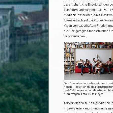
gesellschaftliche Entwicklungen pos
darstellen und wird mit reaktiven 
Medienkünstlers begleitet. Das zwe
fokussiert sich auf die Produktion e
Vision von dauerhaftem Frieden und 
die Einzigartigkeit menschlicher Kr
hervorzuheben.
Das Ensemble La Ninfea wird mit zwei
neuen Produktionen die Machtstruktu
und Ordnungen in der klassischen Mus
hinterfragen. Foto: Elisa Meyer
zeitversetzt dieselbe Melodie spie
improvisierte Kanons und gemeins