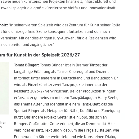
wei neuen künstlerischen Projekten finanziell, infrastrukturell und
uswahl spiegelt die große künstlerische Vielfalt und Innovationskraft
holz:
"In seiner vierten Spielzeit wird das Zentrum für Kunst seiner Rolle
t für die hiesige freie Szene konsequent fortsetzen und sich noch
 verankern. Mit der diesjährigen Jury-Auswahl für die Residenzen wird
 noch breiter und zugänglicher."
m für Kunst in der Spielzeit 2026/27
Tomas Bünger:
Tomas Bünger ist ein Bremer Tänzer, der
langjährige Erfahrung als Tänzer, Choreograf und Dozent
mitbringt, unter anderem in Deutschland und Bangladesch. Er
wird als Einzelkünstler zwei Tanzprojekte innerhalb der
Residenz 2026/27 verwirklichen. Bei der Produktion "Ringen"
erforscht er gemeinsam mit dem Tanzpädagogen Harry Seelig
das Thema Alter und Identität in einem Tanz-Duett, das die
Sportart Ringen als Metapher für Nähe, Konflikt und Zuneigung
nutzt. Das andere Projekt "Grete" ist ein Solo, das sich an
chen
Büngers Großmutter Grete erinnert, die an Demenz litt. Hier
en
verbindet er Tanz, Text und Video, um die Frage zu stellen, wie
Erinnerung im Körper weiterlebt und wie Kunst einen Dialog