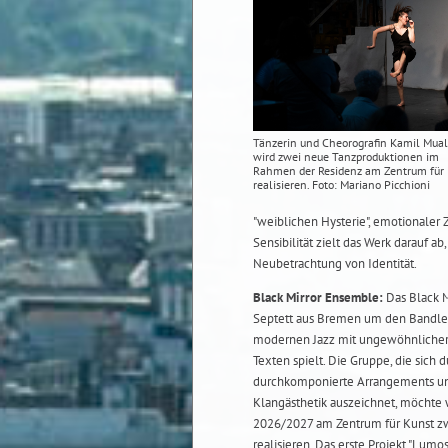
Tänzerin und Cheorografin Kamil Mua
wird zwei neue Tanzproduktionen im
Rahmen der Residenz am Zentrum für
realisieren. Foto: Mariano Picchioni
"weiblichen Hysterie", emotionaler 
Sensibilität zielt das Werk darauf a
Neubetrachtung von Identität.
Black Mirror Ensemble:
Das Black M
Septett aus Bremen um den Bandle
modernen Jazz mit ungewöhnlicher
Texten spielt. Die Gruppe, die sich d
durchkomponierte Arrangements u
Klangästhetik auszeichnet, möchte 
2026/2027 am Zentrum für Kunst zw
realisieren. Das erste Projekt "Lumo