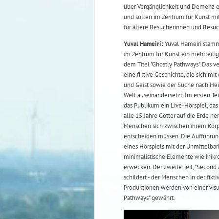
über Vergänglichkeit und Demenz er
und sollen im Zentrum für Kunst m
für ältere Besucherinnen und Besuc
Yuval Hameiri:
Yuval Hameiri stammt
im Zentrum für Kunst ein mehrteili
dem Titel "Ghostly Pathways". Das v
eine fiktive Geschichte, die sich mi
und Geist sowie der Suche nach Hei
Welt auseinandersetzt. Im ersten Teil
das Publikum ein Live-Hörspiel, das i
alle 15 Jahre Götter auf die Erde he
Menschen sich zwischen ihrem Körp
entscheiden müssen. Die Aufführung
eines Hörspiels mit der Unmittelbar
minimalistische Elemente wie Mikr
erwecken. Der zweite Teil, "Second A
schildert - der Menschen in der fik
Produktionen werden von einer visuel
Pathways" gewährt.