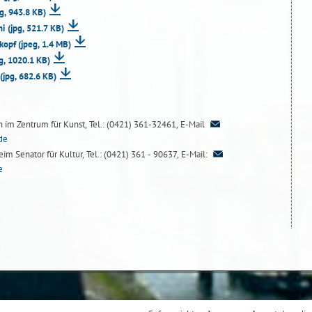
pg, 943.8 KB)
ni
(jpg, 521.7 KB)
lkopf
(jpeg, 1.4 MB)
pg, 1020.1 KB)
(jpg, 682.6 KB)
n im Zentrum für Kunst, Tel.: (0421) 361-32461, E-Mail
de
im Senator für Kultur, Tel.: (0421) 361 - 90637, E-Mail:
e