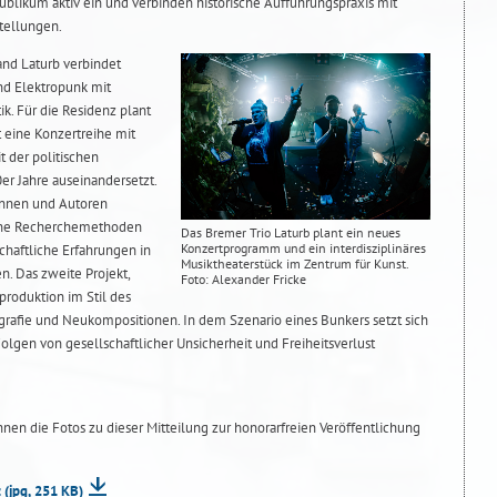
ublikum aktiv ein und verbinden historische Aufführungspraxis mit
stellungen.
nd Laturb verbindet
d Elektropunk mit
k. Für die Residenz plant
st eine Konzertreihe mit
t der politischen
r Jahre auseinandersetzt.
innen und Autoren
ene Recherchemethoden
Das Bremer Trio Laturb plant ein neues
Konzertprogramm und ein interdisziplinäres
chaftliche Erfahrungen in
Musiktheaterstück im Zentrum für Kunst.
en. Das zweite Projekt,
Foto: Alexander Fricke
rproduktion im Stil des
grafie und Neukompositionen. In dem Szenario eines Bunkers setzt sich
Folgen von gesellschaftlicher Unsicherheit und Freiheitsverlust
hnen die Fotos zu dieser Mitteilung zur honorarfreien Veröffentlichung
z
(jpg, 251 KB)