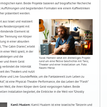
möglichen kann. Beide Projekte basieren auf biografischer Recherche
it Aufführungen und begleitenden Formaten wie einem Kaffeetrinken
her präsentiert werden.
 aus Israel und realisiert
ges Residenzprojekt mit
erbindende Element ist
t der Trennung von Körper
lung in einer absurden
, "The Cabin Diaries", erlebt
n einer Welt spielt, in der
rabsteigen und die
Yuval Hameiri setzt ein dreiteiliges Projekt
rund um eine fiktive Geschichte mit Tanz,
er und ihrem Geist
Theater und einer Installation um. Foto:
 verbindet die Intimität
Naomi Meroz
keit des Theaters und nutzt
ofone und Live-Soundeffekte, um die Fantasiewelt zum Leben zu
id", ist eine Physical-Theatre-Performance, die das Leben der "Flesh"
tiven Welt, die ihren Körper dem Geist vorgezogen haben. Beide
len Installation begleitet, die Einblicke in die Welt von "Ghostly
Kamil Mualem:
Kamil Mualem ist eine israelische Tänzerin und