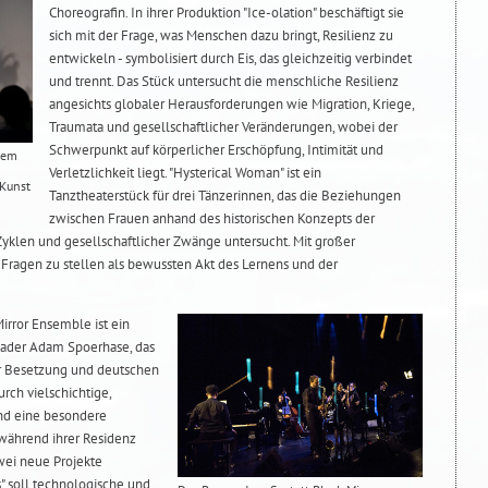
Choreografin. In ihrer Produktion "Ice-olation" beschäftigt sie
sich mit der Frage, was Menschen dazu bringt, Resilienz zu
entwickeln - symbolisiert durch Eis, das gleichzeitig verbindet
und trennt. Das Stück untersucht die menschliche Resilienz
angesichts globaler Herausforderungen wie Migration, Kriege,
Traumata und gesellschaftlicher Veränderungen, wobei der
Schwerpunkt auf körperlicher Erschöpfung, Intimität und
lem
Verletzlichkeit liegt. "Hysterical Woman" ist ein
 Kunst
Tanztheaterstück für drei Tänzerinnen, das die Beziehungen
zwischen Frauen anhand des historischen Konzepts der
Zyklen und gesellschaftlicher Zwänge untersucht. Mit großer
b, Fragen zu stellen als bewussten Akt des Lernens und der
irror Ensemble ist ein
ader Adam Spoerhase, das
 Besetzung und deutschen
urch vielschichtige,
nd eine besondere
während ihrer Residenz
ei neue Projekte
s" soll technologische und