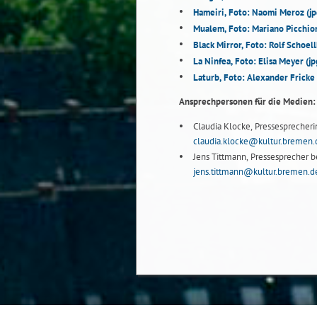
Hameiri, Foto: Naomi Meroz
(j
Mualem, Foto: Mariano Picchio
Black Mirror, Foto: Rolf Schoel
La Ninfea, Foto: Elisa Meyer
(j
Laturb, Foto: Alexander Fricke
Ansprechpersonen für die Medien:
Claudia Klocke, Pressesprecheri
claudia.klocke@kultur.bremen.
Jens Tittmann, Pressesprecher be
jens.tittmann@kultur.bremen.d