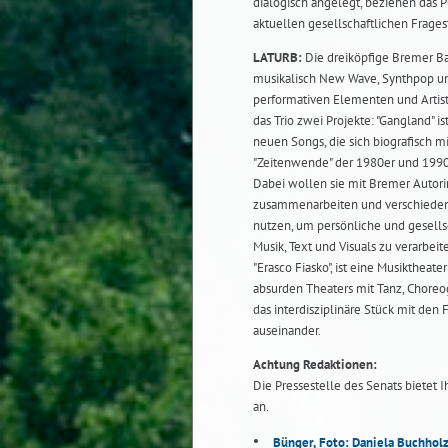
dialogisch angelegt, beziehen das P
aktuellen gesellschaftlichen Frage
LATURB:
Die dreiköpfige Bremer Ba
musikalisch New Wave, Synthpop un
performativen Elementen und Artisti
das Trio zwei Projekte: "Gangland" i
neuen Songs, die sich biografisch mi
"Zeitenwende" der 1980er und 1990e
Dabei wollen sie mit Bremer Autor
zusammenarbeiten und verschied
nutzen, um persönliche und gesells
Musik, Text und Visuals zu verarbeit
"Erasco Fiasko", ist eine Musiktheate
absurden Theaters mit Tanz, Choreo
das interdisziplinäre Stück mit den 
auseinander.
Achtung Redaktionen:
Die Pressestelle des Senats bietet I
an.
Bünger, Foto: Daniela Buchhol