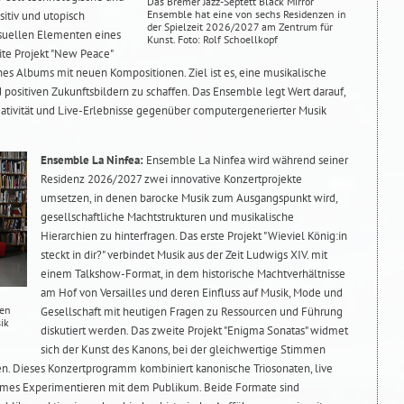
Das Bremer Jazz-Septett Black Mirror
Ensemble hat eine von sechs Residenzen in
itiv und utopisch
der Spielzeit 2026/2027 am Zentrum für
visuellen Elementen eines
Kunst. Foto: Rolf Schoellkopf
ite Projekt "New Peace"
ines Albums mit neuen Kompositionen. Ziel ist es, eine musikalische
positiven Zukunftsbildern zu schaffen. Das Ensemble legt Wert darauf,
eativität und Live-Erlebnisse gegenüber computergenerierter Musik
Ensemble La Ninfea:
Ensemble La Ninfea wird während seiner
Residenz 2026/2027 zwei innovative Konzertprojekte
umsetzen, in denen barocke Musik zum Ausgangspunkt wird,
gesellschaftliche Machtstrukturen und musikalische
Hierarchien zu hinterfragen. Das erste Projekt "Wieviel König:in
steckt in dir?" verbindet Musik aus der Zeit Ludwigs XIV. mit
einem Talkshow-Format, in dem historische Machtverhältnisse
am Hof von Versailles und deren Einfluss auf Musik, Mode und
ren
Gesellschaft mit heutigen Fragen zu Ressourcen und Führung
ik
diskutiert werden. Das zweite Projekt "Enigma Sonatas" widmet
sich der Kunst des Kanons, bei der gleichwertige Stimmen
len. Dieses Konzertprogramm kombiniert kanonische Triosonaten, live
ames Experimentieren mit dem Publikum. Beide Formate sind