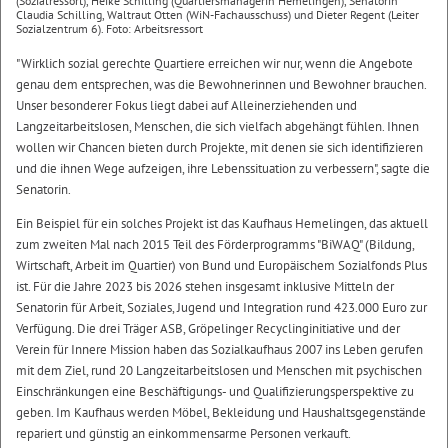
(Sozialressort), Heike Schilling (Quartiersmanagerin Hemelingen), Senatorin
Claudia Schilling, Waltraut Otten (WiN-Fachausschuss) und Dieter Regent (Leiter
Sozialzentrum 6). Foto: Arbeitsressort
"Wirklich sozial gerechte Quartiere erreichen wir nur, wenn die Angebote
genau dem entsprechen, was die Bewohnerinnen und Bewohner brauchen.
Unser besonderer Fokus liegt dabei auf Alleinerziehenden und
Langzeitarbeitslosen, Menschen, die sich vielfach abgehängt fühlen. Ihnen
wollen wir Chancen bieten durch Projekte, mit denen sie sich identifizieren
und die ihnen Wege aufzeigen, ihre Lebenssituation zu verbessern", sagte die
Senatorin.
Ein Beispiel für ein solches Projekt ist das Kaufhaus Hemelingen, das aktuell
zum zweiten Mal nach 2015 Teil des Förderprogramms "BiWAQ" (Bildung,
Wirtschaft, Arbeit im Quartier) von Bund und Europäischem Sozialfonds Plus
ist. Für die Jahre 2023 bis 2026 stehen insgesamt inklusive Mitteln der
Senatorin für Arbeit, Soziales, Jugend und Integration rund 423.000 Euro zur
Verfügung. Die drei Träger ASB, Gröpelinger Recyclinginitiative und der
Verein für Innere Mission haben das Sozialkaufhaus 2007 ins Leben gerufen
mit dem Ziel, rund 20 Langzeitarbeitslosen und Menschen mit psychischen
Einschränkungen eine Beschäftigungs- und Qualifizierungsperspektive zu
geben. Im Kaufhaus werden Möbel, Bekleidung und Haushaltsgegenstände
repariert und günstig an einkommensarme Personen verkauft.