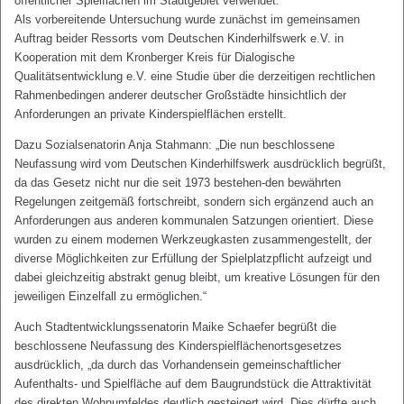
öffentlicher Spielflächen im Stadtgebiet verwendet.
Als vorbereitende Untersuchung wurde zunächst im gemeinsamen
Auftrag beider Ressorts vom Deutschen Kinderhilfswerk e.V. in
Kooperation mit dem Kronberger Kreis für Dialogische
Qualitätsentwicklung e.V. eine Studie über die derzeitigen rechtlichen
Rahmenbedingen anderer deutscher Großstädte hinsichtlich der
Anforderungen an private Kinderspielflächen erstellt.
Dazu Sozialsenatorin Anja Stahmann: „Die nun beschlossene
Neufassung wird vom Deutschen Kinderhilfswerk ausdrücklich begrüßt,
da das Gesetz nicht nur die seit 1973 bestehen-den bewährten
Regelungen zeitgemäß fortschreibt, sondern sich ergänzend auch an
Anforderungen aus anderen kommunalen Satzungen orientiert. Diese
wurden zu einem modernen Werkzeugkasten zusammengestellt, der
diverse Möglichkeiten zur Erfüllung der Spielplatzpflicht aufzeigt und
dabei gleichzeitig abstrakt genug bleibt, um kreative Lösungen für den
jeweiligen Einzelfall zu ermöglichen.“
Auch Stadtentwicklungssenatorin Maike Schaefer begrüßt die
beschlossene Neufassung des Kinderspielflächenortsgesetzes
ausdrücklich, „da durch das Vorhandensein gemeinschaftlicher
Aufenthalts- und Spielfläche auf dem Baugrundstück die Attraktivität
des direkten Wohnumfeldes deutlich gesteigert wird. Dies dürfte auch