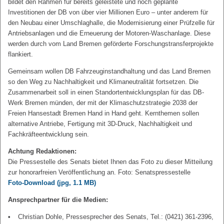
bildet den Rahmen für bereits geleistete und noch geplante
Investitionen der DB von über vier Millionen Euro – unter anderem für
den Neubau einer Umschlaghalle, die Modernisierung einer Prüfzelle für
Antriebsanlagen und die Erneuerung der Motoren-Waschanlage. Diese
werden durch vom Land Bremen geförderte Forschungstransferprojekte
flankiert.
Gemeinsam wollen DB Fahrzeuginstandhaltung und das Land Bremen
so den Weg zu Nachhaltigkeit und Klimaneutralität fortsetzen. Die
Zusammenarbeit soll in einen Standortentwicklungsplan für das DB-
Werk Bremen münden, der mit der Klimaschutzstrategie 2038 der
Freien Hansestadt Bremen Hand in Hand geht. Kernthemen sollen
alternative Antriebe, Fertigung mit 3D-Druck, Nachhaltigkeit und
Fachkräfteentwicklung sein.
Achtung Redaktionen:
Die Pressestelle des Senats bietet Ihnen das Foto zu dieser Mitteilung
zur honorarfreien Veröffentlichung an. Foto: Senatspressestelle
Foto-Download
(jpg, 1.1 MB)
Ansprechpartner für die Medien:
Christian Dohle, Pressesprecher des Senats, Tel.: (0421) 361-2396,