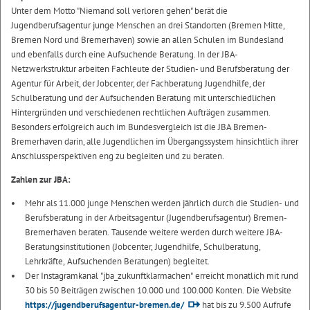
Unter dem Motto "Niemand soll verloren gehen" berät die
Jugendberufsagentur junge Menschen an drei Standorten (Bremen Mitte,
Bremen Nord und Bremerhaven) sowie an allen Schulen im Bundesland
und ebenfalls durch eine Aufsuchende Beratung. In der JBA-
Netzwerkstruktur arbeiten Fachleute der Studien- und Berufsberatung der
Agentur für Arbeit, der Jobcenter, der Fachberatung Jugendhilfe, der
Schulberatung und der Aufsuchenden Beratung mit unterschiedlichen
Hintergründen und verschiedenen rechtlichen Aufträgen zusammen.
Besonders erfolgreich auch im Bundesvergleich ist die JBA Bremen-
Bremerhaven darin, alle Jugendlichen im Übergangssystem hinsichtlich ihrer
Anschlussperspektiven eng zu begleiten und zu beraten.
Zahlen zur JBA:
Mehr als 11.000 junge Menschen werden jährlich durch die Studien- und
Berufsberatung in der Arbeitsagentur (Jugendberufsagentur) Bremen-
Bremerhaven beraten. Tausende weitere werden durch weitere JBA-
Beratungsinstitutionen (Jobcenter, Jugendhilfe, Schulberatung,
Lehrkräfte, Aufsuchenden Beratungen) begleitet.
Der Instagramkanal "jba_zukunftklarmachen" erreicht monatlich mit rund
30 bis 50 Beiträgen zwischen 10.000 und 100.000 Konten. Die Website
https://jugendberufsagentur-bremen.de/
hat bis zu 9.500 Aufrufe