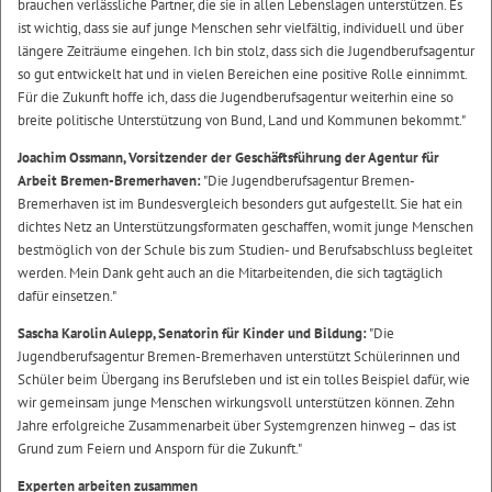
brauchen verlässliche Partner, die sie in allen Lebenslagen unterstützen. Es
ist wichtig, dass sie auf junge Menschen sehr vielfältig, individuell und über
längere Zeiträume eingehen. Ich bin stolz, dass sich die Jugendberufsagentur
so gut entwickelt hat und in vielen Bereichen eine positive Rolle einnimmt.
Für die Zukunft hoffe ich, dass die Jugendberufsagentur weiterhin eine so
breite politische Unterstützung von Bund, Land und Kommunen bekommt."
Joachim Ossmann, Vorsitzender der Geschäftsführung der Agentur für
Arbeit Bremen-Bremerhaven:
"Die Jugendberufsagentur Bremen-
Bremerhaven ist im Bundesvergleich besonders gut aufgestellt. Sie hat ein
dichtes Netz an Unterstützungsformaten geschaffen, womit junge Menschen
bestmöglich von der Schule bis zum Studien- und Berufsabschluss begleitet
werden. Mein Dank geht auch an die Mitarbeitenden, die sich tagtäglich
dafür einsetzen."
Sascha Karolin Aulepp, Senatorin für Kinder und Bildung:
"Die
Jugendberufsagentur Bremen-Bremerhaven unterstützt Schülerinnen und
Schüler beim Übergang ins Berufsleben und ist ein tolles Beispiel dafür, wie
wir gemeinsam junge Menschen wirkungsvoll unterstützen können. Zehn
Jahre erfolgreiche Zusammenarbeit über Systemgrenzen hinweg – das ist
Grund zum Feiern und Ansporn für die Zukunft."
Experten arbeiten zusammen