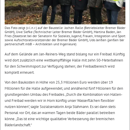
Das Foto zeigt (v.l.n.r.) auf der Baustelle: Jochen Ralle (Betriebsleiter Bremer Bäder
GmbH), Uwe Siefke (Technischer Leiter Bremer Bäder GmbH), Martina Baden, Jan
Fries (Staatsrat bei der Senatorin für Soziales, Jugend, Frauen, Integration und Sport
sowie Aufsichtsratsvorsitzender der Bremer Bäder GmbH), Udo Janßen (janßen bär
partnerschaft mbB – Architekten und Ingenieure)
Auf dem Gelände am Jan-Reiners-Weg stand bislang nur ein Freibad. Künftig
wird dort zusätzlich eine wettkampffähige Halle mit zehn 50-Meterbahnen
für den Schwimmsport zur Verfügung stehen; der Freibadbereich wird
komplett erneuert.
Von den Baukosten in Höhe von 25,3 Millionen Euro werden über 19
Millionen für die Halle aufgewendet, und annähernd fünf Millionen für den
grundlegenden Umbau des Freibades. „Durch die Kombination von Hallen-
und Freibad werden wir in Horn künftig unser Wasserflächen flexibler
nutzen können“, sagte Sozialsenatorin Anja Stahmann. Es sei dann stets
Personal vor Ort, das an warmen Tagen beide Bäder parallel betreiben
könne. „Das ist eine wichtige qualitative Verbesserung der bremischen
Bäderlandschaft.“