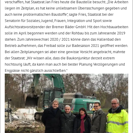
verschaffen, hat Staatsrat Jan Fries heute die Baustelle besucht. „Die Arbeiten
liegen im Zeitplan, es hat keine unliebsamen Überraschungen gegeben und
auch keine problematischen Baustoffe“, sagte Fries, Staatsrat bei der
Senatorin für Soziales, Jugend, Frauen, Integration und Sport sowie
Aufsichtsratsvorsitzender der Bremer Bäder GmbH. Mit den Hochbauarbeiten
solle im April begonnen werden und der Rohbau bis zum Jahresende 2019
stehen. Zum Jahreswechsel 2020 / 2021 könne dann das Hallenbad den
Betrieb aufnehmen, das Freibad solle zur Badesaison 2021 geöffnet werden.
Bei allen Zeitplanungen sei aber eine gewisse Vorsicht angebracht, mahnte
der Staatsrat: „Wir wissen alle, dass die Baukonjunktur derzeit extrem
hochtourig läuft, da kann man auch bei bester Planung Verzögerungen und
Engpässe nicht gänzlich ausschließen.“