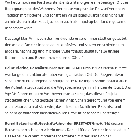
Wo heute noch ein Parkhaus steht, entsteht morgen ein lebendiger Ort der
Begegnung und des Wohnens. Der heute vorgestellte Entwurf verbindet
Tradition mit Moderne und schafft ein vielseitiges Quartier, das nicht nur
architektonisch überzeugt, sondern auch als Impulsgeber für die gesamte
Innenstadt wirkt.
Das zeigt klar: Wir haben die Trendwende unserer Innenstadt eingeläutet,
denken die Bremer Innenstadt zukunftsfest und setzen entschieden um –
modern, nachhaltig und mit hoher Aufenthaltsqualität für alle unsere
Bremerinnen und Bremer sowie unsere Gäste."
Heinz Riering, Geschäftsführer der BRESTADT GmbH
: "Das Parkhaus Mitte
war lange ein funktionaler, aber wenig attraktiver Ort. Der Siegerentwurf
schafft nicht nur dringend benötigte neue Nutzungen, sondern stärkt auch
die Aufenthaltsqualität und die Wegebeziehungen im Herzen der Stadt. Das
VgV-Verfahren mit dem Wettbewerb stellt sicher, dass dieses Projekt
städtebaulichen und gestalterischen Ansprüchen gerecht und von einem
Architekturbüro realisiert wird, das mit seiner fachlichen Expertise und
seinem gestalterisch anspruchsvollen Entwurf besonders überzeugt."
Bernd Botzenhardt, Geschäftsführer der BRESTADT GmbH
: "Mit diesem
Bauvorhaben schlagen wir ein neues Kapitel für die Bremer Innenstadt auf.
Das Gebäude vereint modernes Stadtleben mit der Tradition der