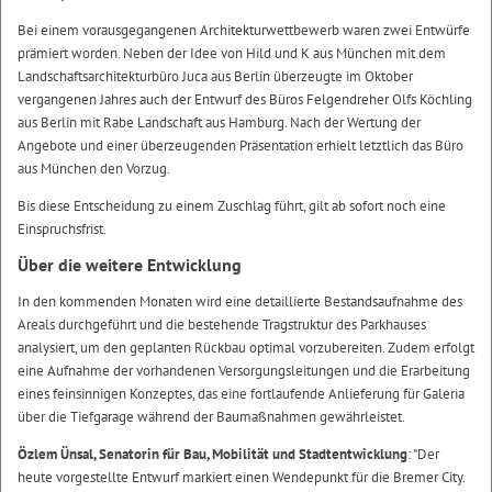
Bei einem vorausgegangenen Architekturwettbewerb waren zwei Entwürfe
prämiert worden. Neben der Idee von Hild und K aus München mit dem
Landschaftsarchitekturbüro Juca aus Berlin überzeugte im Oktober
vergangenen Jahres auch der Entwurf des Büros Felgendreher Olfs Köchling
aus Berlin mit Rabe Landschaft aus Hamburg. Nach der Wertung der
Angebote und einer überzeugenden Präsentation erhielt letztlich das Büro
aus München den Vorzug.
Bis diese Entscheidung zu einem Zuschlag führt, gilt ab sofort noch eine
Einspruchsfrist.
Über die weitere Entwicklung
In den kommenden Monaten wird eine detaillierte Bestandsaufnahme des
Areals durchgeführt und die bestehende Tragstruktur des Parkhauses
analysiert, um den geplanten Rückbau optimal vorzubereiten. Zudem erfolgt
eine Aufnahme der vorhandenen Versorgungsleitungen und die Erarbeitung
eines feinsinnigen Konzeptes, das eine fortlaufende Anlieferung für Galeria
über die Tiefgarage während der Baumaßnahmen gewährleistet.
Özlem Ünsal, Senatorin für Bau, Mobilität und Stadtentwicklung
: "Der
heute vorgestellte Entwurf markiert einen Wendepunkt für die Bremer City.