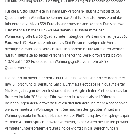
Claudia Schilling heute (Dienstag, 18. März 2025) zur Kenntnis genommen.
Für die Brutto-Kaltmiete in einem Ein-Personen-Haushalt mit bis zu 50
Quadratmetern Wohnfläche können das Amt für Soziale Dienste und das
Jobcenter jetzt bis zu 539 Euro als angemessen anerkennen. Das sind zwei
Euro mehr als bisher. Für Zwei-Personen-Haushalte mit einer
Wohnraumgröße bis 60 Quadratmetern steigt der Wert um drei auf jetzt 563
Euro. Auch für Haushalte mit drei bis fünf Personen steigen die Werte im
niedrigen einstelligen Bereich. Deutlich höhere Bruttokaltmieten werden
nur für Haushalte ab sechs Personen anerkannt. Der Richtwert steigt von
1.074 auf 1.182 Euro bei einer Wohnungsgröße von mehr als 95
Quadratmetern.
Die neuen Richtwerte gehen zurück auf ein Fachgutachten der Bochumer
InWIS Forschung & Beratung GmbH. Erstmals liegt dabei ein qualifizierter
Mietspiegel zugrunde, ein Instrument zum Vergleich der Miethöhen, das für
Bremen im Jahr 2024 eingeführt worden ist. Anders als bei früheren
Berechnungen der Richtwerte fließen dadurch deutlich mehr Angaben von
privat vermieteten Wohnungen ein. Sie machen den größten Anteil am
Wohnungsmarkt im Stadtgebiet aus. Vor der Einführung des Mietspiegels gab
es keine Auskunftspflicht privater Vermieter, daher waren die Mieten privater
Vermieter unterrepräsentiert und sind gewichtet in die Berechnungen