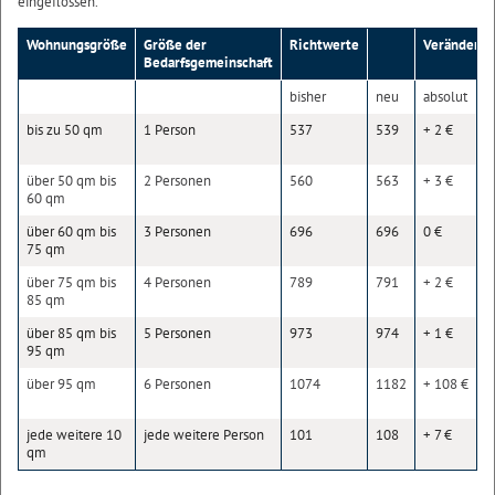
eingeflossen.
Wohnungsgröße
Größe der
Richtwerte
Veränderu
Bedarfsgemeinschaft
bisher
neu
absolut
bis zu 50 qm
1 Person
537
539
+ 2 €
über 50 qm bis
2 Personen
560
563
+ 3 €
60 qm
über 60 qm bis
3 Personen
696
696
0 €
75 qm
über 75 qm bis
4 Personen
789
791
+ 2 €
85 qm
über 85 qm bis
5 Personen
973
974
+ 1 €
95 qm
über 95 qm
6 Personen
1074
1182
+ 108 €
jede weitere 10
jede weitere Person
101
108
+ 7 €
qm