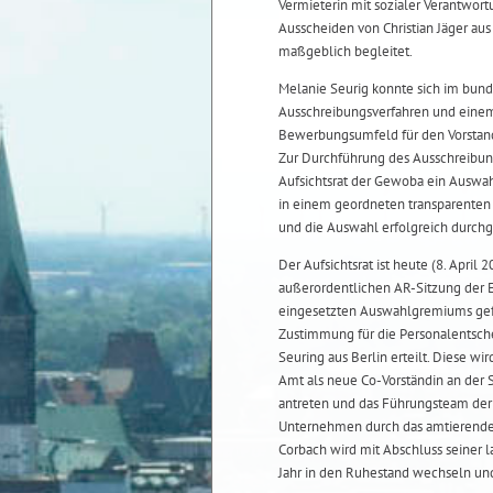
Vermieterin mit sozialer Verantwort
Ausscheiden von Christian Jäger au
maßgeblich begleitet.
Melanie Seurig konnte sich im bun
Ausschreibungsverfahren und eine
Bewerbungsumfeld für den Vorstan
Zur Durchführung des Ausschreibun
Aufsichtsrat der Gewoba ein Auswa
in einem geordneten transparenten
und die Auswahl erfolgreich durchg
Der Aufsichtsrat ist heute (8. April
außerordentlichen AR-Sitzung der
eingesetzten Auswahlgremiums gefo
Zustimmung für die Personalentsch
Seuring aus Berlin erteilt. Diese wi
Amt als neue Co-Vorständin an der S
antreten und das Führungsteam der G
Unternehmen durch das amtierende 
Corbach wird mit Abschluss seiner
Jahr in den Ruhestand wechseln un