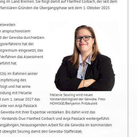
ung im Land Bremen. Sie folgt damit auf Manfred Corbach, der seit dem
s familiären Gründen die Übergangsphase seit dem 1. Oktober 2025
desweiten
m anspruchsvollem
d der Gewoba durchsetzen.
gsverfahrens hat der
hlgremium eingesetzt, das
 Verfahren das Assessment
eführt hat.
 2026) im Rahmen seiner
 Empfehlung des
lgt und hat seine
eidung mit Melanie
Melanie Seuring wird neues
Vorstandsmitglied der Gewoba. Foto:
rd zum 1. Januar 2027 das
HOWOGE/Benjamin Pritzkuleit
eite von Anja Passlack
ewoba mit ihrer Expertise verstärken. Bis dahin wird das
Vorstands-Duo Manfred Corbach und Anja Passlack weitergeführt.
 langjährigen, herausragenden Arbeit für die Gewoba im kommenden
d übergibt Seuring damit den Gewoba-Staffelstab.