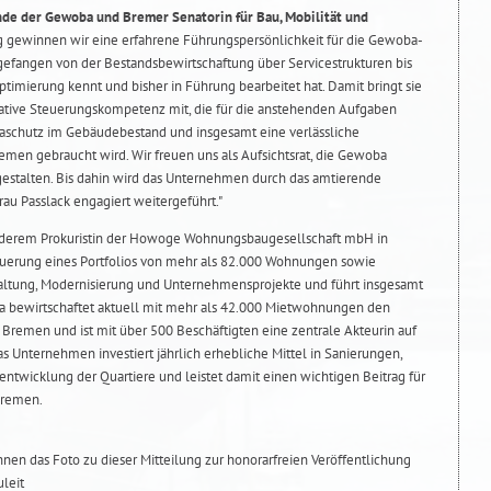
ende der Gewoba und Bremer Senatorin für Bau, Mobilität und
g gewinnen wir eine erfahrene Führungspersönlichkeit für die Gewoba-
ngefangen von der Bestandsbewirtschaftung über Servicestrukturen bis
optimierung kennt und bisher in Führung bearbeitet hat. Damit bringt sie
rative Steuerungskompetenz mit, die für die anstehenden Aufgaben
schutz im Gebäudebestand und insgesamt eine verlässliche
men gebraucht wird. Wir freuen uns als Aufsichtsrat, die Gewoba
estalten. Bis dahin wird das Unternehmen durch das amtierende
au Passlack engagiert weitergeführt."
 anderem Prokuristin der Howoge Wohnungsbaugesellschaft mbH in
Steuerung eines Portfolios von mehr als 82.000 Wohnungen sowie
altung, Modernisierung und Unternehmensprojekte und führt insgesamt
a bewirtschaftet aktuell mit mehr als 42.000 Mietwohnungen den
remen und ist mit über 500 Beschäftigten eine zentrale Akteurin auf
Unternehmen investiert jährlich erhebliche Mittel in Sanierungen,
ntwicklung der Quartiere und leistet damit einen wichtigen Beitrag für
Bremen.
Ihnen das Foto zu dieser Mitteilung zur honorarfreien Veröffentlichung
leit