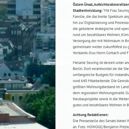
Özlem Ünsal, Aufsichtsratsvorsitz
Stadtentwicklung:
"Mit Frau Seurin
Familie, die das breite Spektrum a
hin zur Digitalisierung und Prozess
die gebotene strategische und ope
rund um bezahlbares Wohnen, Klima
Versorgung der mit Wohnraum in Bre
gemeinsam weiter zukunftsfest zu g
Vorstands-Duo Herrn Corbach und Fr
Melanie Seuring ist derzeit unter
Berlin. Dort verantwortet sie die 
umfangreiche Budgets für Instandh
rund 640 Mitarbeitende. Die Gewob
größten Wohnungsbestand im Land B
dem regionalen Wohnungsmarkt. Das 
Neubauprojekte sowie in die Weitere
gutes und bezahlbares Wohnen in 
Achtung Redaktionen:
Die Pressestelle des Senats bietet 
an. Foto: HOWOGE/Benjamin Pritzku