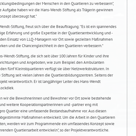
cklungsbedingungen der Menschen in den Quartieren zu verbessern",
se Aufgabe haben wir die Hans-Wendt-Stiftung als Trägerin gewinnen
onzept überzeugt hat."
endt-Stiftung, freut sich über die Beauftragung: "Es ist ein spannendes
rige Erfahrung und große Expertise in der Quartiersentwicklung und -
 den Einsatz von LLQ-Managern vor Ort sowie gezielten Maßnahmen
ken und die Chancengleichheit in den Quartieren verbessern."
s-Wendt-Stiftung, die sich seit über 100 Jahren für Kinder und ihre
Einrichtungen und Angeboten, wie zum Beispiel den Ambulanten
 den fünf Kleinstquartieren verfügt sie über Netzwerkstrukturen. In
Stiftung seit vielen Jahren die Quartiersbildungszentren. Seitens der
ojekt verantwortlich. Er ist langjähriger Leiter des Hans-Wendt
lockdiek.
n wir die Bewohnerinnen und Bewohner vor Ort sowie bestehende
 und weitere Kooperationspartnerinnen und -partner eng mit
pro Quartier eine umfassende Bestandsaufnahme vor. Aus diesen
abgestimmte Maßnahmen entwickelt. Um die Arbeit in den Quartieren
alten, werden wir zum Programmende ein umfassendes Konzept sowie
enden Quartiersarbeit entwickeln", so der Projektverantwortliche.