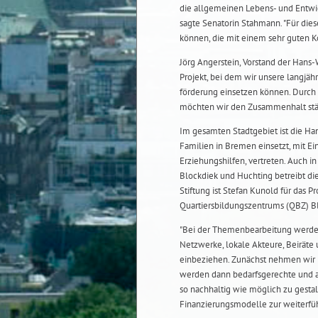
die allgemeinen Lebens- und Entwi
sagte Senatorin Stahmann. "Für die
können, die mit einem sehr guten K
Jörg Angerstein, Vorstand der Hans-W
Projekt, bei dem wir unsere langjäh
förderung einsetzen können. Durch
möchten wir den Zusammenhalt stär
Im gesamten Stadtgebiet ist die Han
Familien in Bremen einsetzt, mit 
Erziehungshilfen, vertreten. Auch in
Blockdiek und Huchting betreibt die 
Stiftung ist Stefan Kunold für das Pr
Quartiersbildungszentrums (QBZ) B
"Bei der Themenbearbeitung werde
Netzwerke, lokale Akteure, Beiräte
einbeziehen. Zunächst nehmen wir 
werden dann bedarfsgerechte und 
so nachhaltig wie möglich zu gest
Finanzierungsmodelle zur weiterführ