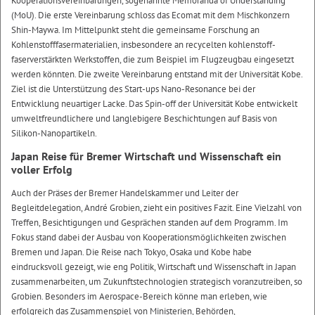
Kooperationsvereinbarungen, sogenannte Memoranda of Understanding
(MoU). Die erste Vereinbarung schloss das Ecomat mit dem Mischkonzern
Shin-Maywa. Im Mittelpunkt steht die gemeinsame Forschung an
Kohlenstofffasermaterialien, insbesondere an recycelten kohlenstoff-
faserverstärkten Werkstoffen, die zum Beispiel im Flugzeugbau eingesetzt
werden könnten. Die zweite Vereinbarung entstand mit der Universität Kobe.
Ziel ist die Unterstützung des Start-ups Nano-Resonance bei der
Entwicklung neuartiger Lacke. Das Spin-off der Universität Kobe entwickelt
umweltfreundlichere und langlebigere Beschichtungen auf Basis von
Silikon-Nanopartikeln.
Japan Reise für Bremer Wirtschaft und Wissenschaft ein
voller Erfolg
Auch der Präses der Bremer Handelskammer und Leiter der
Begleitdelegation, André Grobien, zieht ein positives Fazit. Eine Vielzahl von
Treffen, Besichtigungen und Gesprächen standen auf dem Programm. Im
Fokus stand dabei der Ausbau von Kooperationsmöglichkeiten zwischen
Bremen und Japan. Die Reise nach Tokyo, Osaka und Kobe habe
eindrucksvoll gezeigt, wie eng Politik, Wirtschaft und Wissenschaft in Japan
zusammenarbeiten, um Zukunftstechnologien strategisch voranzutreiben, so
Grobien. Besonders im Aerospace-Bereich könne man erleben, wie
erfolgreich das Zusammenspiel von Ministerien, Behörden,