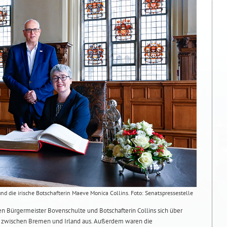
d die irische Botschafterin Maeve Monica Collins. Foto: Senatspressestelle
 Bürgermeister Bovenschulte und Botschafterin Collins sich über
 zwischen Bremen und Irland aus. Außerdem waren die