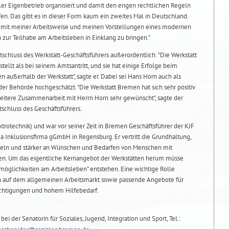
er Eigenbetrieb organisiert und damit den engen rechtlichen Regeln
en. Das gibt es in dieser Form kaum ein zweites Mal in Deutschland.
 mit meiner Arbeitsweise und meinen Vorstellungen eines modernen
zur Teilhabe am Arbeitsleben in Einklang zu bringen."
ntschluss des Werkstatt-Geschäftsführers außerordentlich: "Die Werkstatt
stellt als bei seinem Amtsantritt, und sie hat einige Erfolge beim
n außerhalb der Werkstatt", sagte er. Dabei sei Hans Horn auch als
der Behörde hochgeschätzt. "Die Werkstatt Bremen hat sich sehr positiv
 weitere Zusammenarbeit mit Herrn Horn sehr gewünscht", sagte der
ntschluss des Geschäftsführers.
trotechnik) und war vor seiner Zeit in Bremen Geschäftsführer der KJF
Inklusionsfirma gGmbH in Regensburg. Er vertritt die Grundhaltung,
ckeln und stärker an Wünschen und Bedarfen von Menschen mit
ten. Um das eigentliche Kernangebot der Werkstätten herum müsse
emöglichkeiten am Arbeitsleben" entstehen. Eine wichtige Rolle
en auf dem allgemeinen Arbeitsmarkt sowie passende Angebote für
htigungen und hohem Hilfebedarf.
ei der Senatorin für Soziales, Jugend, Integration und Sport, Tel.: