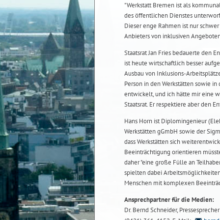
"Werkstatt Bremen ist als kommunal
des öffentlichen Dienstes unterworf
Dieser enge Rahmen ist nur schwer
Anbieters von inklusiven Angeboten 
Staatsrat Jan Fries bedauerte den E
ist heute wirtschaftlich besser aufge
Ausbau von Inklusions-Arbeitsplätze
Person in den Werkstätten sowie in 
entwickelt, und ich hätte mir eine
Staatsrat. Er respektiere aber den E
Hans Horn ist Diplomingenieur (Elek
Werkstätten gGmbH sowie der Sigma 
dass Werkstätten sich weiterentwi
Beeinträchtigung orientieren müss
daher "eine große Fülle an Teilhab
spielten dabei Arbeitsmöglichkeit
Menschen mit komplexen Beeinträc
Ansprechpartner für die Medien:
Dr. Bernd Schneider, Pressesprecher b