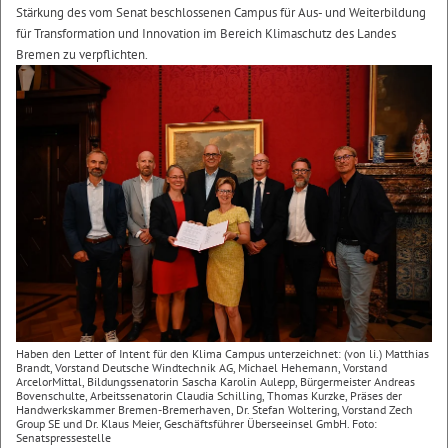
Stärkung des vom Senat beschlossenen Campus für Aus- und Weiterbildung
für Transformation und Innovation im Bereich Klimaschutz des Landes
Bremen zu verpflichten.
Haben den Letter of Intent für den Klima Campus unterzeichnet: (von li.) Matthias
Brandt, Vorstand Deutsche Windtechnik AG, Michael Hehemann, Vorstand
ArcelorMittal, Bildungssenatorin Sascha Karolin Aulepp, Bürgermeister Andreas
Bovenschulte, Arbeitssenatorin Claudia Schilling, Thomas Kurzke, Präses der
Handwerkskammer Bremen-Bremerhaven, Dr. Stefan Woltering, Vorstand Zech
Group SE und Dr. Klaus Meier, Geschäftsführer Überseeinsel GmbH. Foto:
Senatspressestelle