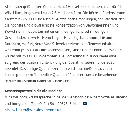
Alle bisher geförderten Gebiete bis auf Huckelriede erhalten auch künftig
WiN-Mittel, insgesamt knapp 2,3 Millionen Euro. Die höchste Fördersumme
fließt mit 225.000 Euro auch zukünftig nach Gröpelingen, der Stadtteil, der
die höchste und großflächigste Konzentration von Bewohnerinnen und
Bewohnern in Gebieten mit einem niedrigen und sehr niedrigen
Gesamtindex ausweist. Hemelingen, Huchting, Kattenturm, Lüssum-
Bockhorn, Marßel, Neue Vahr, Schweizer Viertel und Tenever erhalten
weiterhin je 150.000 Euro. Oslebshausen, Grohn und Blumenthal werden
weiter mit 75.000 Euro gefördert. Die Förderung für Huckelriede wird
aufgrund der positiven Entwicklung der Sozialindikatoren Ende 2025
beendet. Das dortige Quartierszentrum wird anschließend aus dem
Landesprogramm "Lebendige Quartiere" finanziert, um die bestehende
soziale Infrastruktur dauerhaft abzusichern.
Ansprechpartnerin für die Medien:
Nina Willborn, Pressesprecherin bei der Senatorin für Arbeit, Soziales, Jugend
und Integration, Tel.: (0421) 361-20323, E-Mail:
nina.willborn@soziales.bremen.de