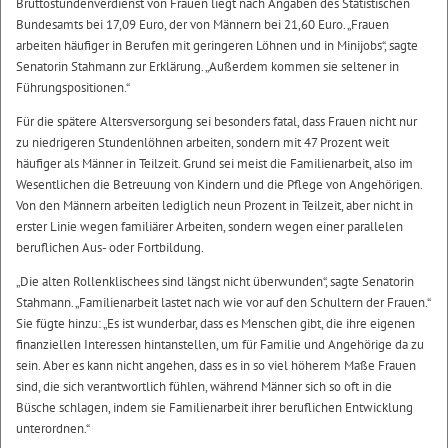
Bruttostundenverdienst von Frauen liegt nach Angaben des Statistischen
Bundesamts bei 17,09 Euro, der von Männern bei 21,60 Euro. „Frauen
arbeiten häufiger in Berufen mit geringeren Löhnen und in Minijobs“, sagte
Senatorin Stahmann zur Erklärung. „Außerdem kommen sie seltener in
Führungspositionen.“
Für die spätere Altersversorgung sei besonders fatal, dass Frauen nicht nur
zu niedrigeren Stundenlöhnen arbeiten, sondern mit 47 Prozent weit
häufiger als Männer in Teilzeit. Grund sei meist die Familienarbeit, also im
Wesentlichen die Betreuung von Kindern und die Pflege von Angehörigen.
Von den Männern arbeiten lediglich neun Prozent in Teilzeit, aber nicht in
erster Linie wegen familiärer Arbeiten, sondern wegen einer parallelen
beruflichen Aus- oder Fortbildung.
„Die alten Rollenklischees sind längst nicht überwunden“, sagte Senatorin
Stahmann. „Familienarbeit lastet nach wie vor auf den Schultern der Frauen.“
Sie fügte hinzu: „Es ist wunderbar, dass es Menschen gibt, die ihre eigenen
finanziellen Interessen hintanstellen, um für Familie und Angehörige da zu
sein. Aber es kann nicht angehen, dass es in so viel höherem Maße Frauen
sind, die sich verantwortlich fühlen, während Männer sich so oft in die
Büsche schlagen, indem sie Familienarbeit ihrer beruflichen Entwicklung
unterordnen.“