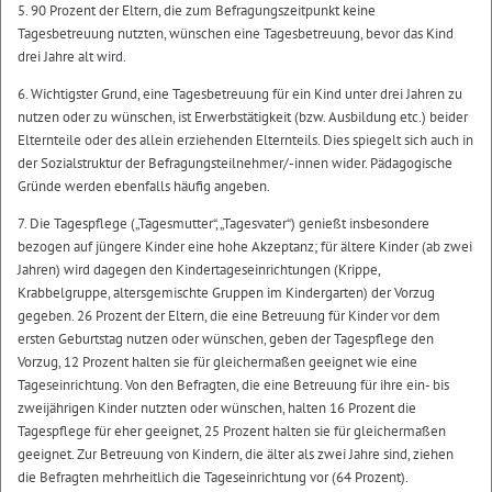
5. 90 Prozent der Eltern, die zum Befragungszeitpunkt keine
Tagesbetreuung nutzten, wünschen eine Tagesbetreuung, bevor das Kind
drei Jahre alt wird.
6. Wichtigster Grund, eine Tagesbetreuung für ein Kind unter drei Jahren zu
nutzen oder zu wünschen, ist Erwerbstätigkeit (bzw. Ausbildung etc.) beider
Elternteile oder des allein erziehenden Elternteils. Dies spiegelt sich auch in
der Sozialstruktur der Befragungsteilnehmer/-innen wider. Pädagogische
Gründe werden ebenfalls häufig angeben.
7. Die Tagespflege („Tagesmutter“, „Tagesvater“) genießt insbesondere
bezogen auf jüngere Kinder eine hohe Akzeptanz; für ältere Kinder (ab zwei
Jahren) wird dagegen den Kindertageseinrichtungen (Krippe,
Krabbelgruppe, altersgemischte Gruppen im Kindergarten) der Vorzug
gegeben. 26 Prozent der Eltern, die eine Betreuung für Kinder vor dem
ersten Geburtstag nutzen oder wünschen, geben der Tagespflege den
Vorzug, 12 Prozent halten sie für gleichermaßen geeignet wie eine
Tageseinrichtung. Von den Befragten, die eine Betreuung für ihre ein- bis
zweijährigen Kinder nutzten oder wünschen, halten 16 Prozent die
Tagespflege für eher geeignet, 25 Prozent halten sie für gleichermaßen
geeignet. Zur Betreuung von Kindern, die älter als zwei Jahre sind, ziehen
die Befragten mehrheitlich die Tageseinrichtung vor (64 Prozent).