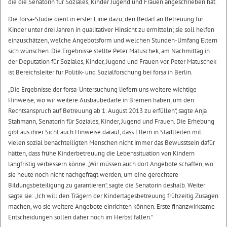
die die Senatorin für Soziales, Kinder Jugend und Frauen angeschrieben hat.
Die forsa-Studie dient in erster Linie dazu, den Bedarf an Betreuung für
Kinder unter drei Jahren in qualitativer Hinsicht zu ermitteln; sie soll helfen
einzuschätzen, welche Angebotsform und welchen Stunden-Umfang Eltern
sich wünschen. Die Ergebnisse stellte Peter Matuschek, am Nachmittag in
der Deputation für Soziales, Kinder, Jugend und Frauen vor. Peter Matuschek
ist Bereichsleiter für Politik- und Sozialforschung bei forsa in Berlin.
„Die Ergebnisse der forsa-Untersuchung liefern uns weitere wichtige
Hinweise, wo wir weitere Ausbaubedarfe in Bremen haben, um den
Rechtsanspruch auf Betreuung ab 1. August 2013 zu erfüllen“, sagte Anja
Stahmann, Senatorin für Soziales, Kinder, Jugend und Frauen. Die Erhebung
gibt aus ihrer Sicht auch Hinweise darauf, dass Eltern in Stadtteilen mit
vielen sozial benachteiligten Menschen nicht immer das Bewusstsein dafür
hätten, dass frühe Kinderbetreuung die Lebenssituation von Kindern
langfristig verbessern könne. „Wir müssen auch dort Angebote schaffen, wo
sie heute noch nicht nachgefragt werden, um eine gerechtere
Bildungsbeteiligung zu garantieren“, sagte die Senatorin deshalb. Weiter
sagte sie: „Ich will den Trägern der Kindertagesbetreuung frühzeitig Zusagen
machen, wo sie weitere Angebote einrichten können. Erste finanzwirksame
Entscheidungen sollen daher noch im Herbst fallen.“