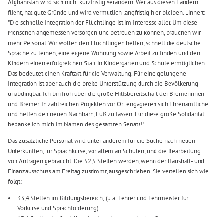
Afghanistan wird sich nicht kurzfristig verändern. Wer aus diesen Ländern
flieht, hat gute Gründe und wird vermutlich langfristig hier bleiben. Linnert:
"Die schnelle Integration der Flüchtlinge ist im Interesse aller. Um diese
Menschen angemessen versorgen und betreuen zu können, brauchen wir
mehr Personal. Wir wollen den Flüchtlingen helfen, schnell die deutsche
Sprache zu lernen, eine eigene Wohnung sowie Arbeit zu finden und den
Kindern einen erfolgreichen Start in Kindergarten und Schule ermöglichen.
Das bedeutet einen Kraftakt für die Verwaltung. Für eine gelungene
Integration ist aber auch die breite Unterstützung durch die Bevölkerung
unabdingbar. Ich bin froh über die große Hilfsbereitschaft der Bremerinnen
und Bremer. In zahlreichen Projekten vor Ort engagieren sich Ehrenamtliche
und helfen den neuen Nachbarn, Fuß zu fassen. Für diese große Solidarität
bedanke ich mich im Namen des gesamten Senats!"
Das zusätzliche Personal wird unter anderem für die Suche nach neuen
Unterkünften, für Sprachkurse, vor allem an Schulen, und die Bearbeitung
von Anträgen gebraucht. Die 52,5 Stellen werden, wenn der Haushalt- und
Finanzausschuss am Freitag zustimmt, ausgeschrieben. Sie verteilen sich wie
folgt:
33,4 Stellen im Bildungsbereich, (u.a. Lehrer und Lehrmeister für
Vorkurse und Sprachförderung)