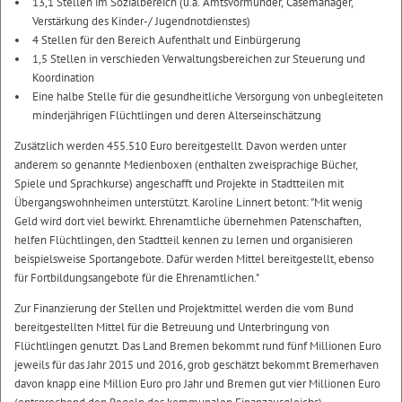
13,1 Stellen im Sozialbereich (u.a. Amtsvormünder, Casemanager,
Verstärkung des Kinder-/ Jugendnotdienstes)
4 Stellen für den Bereich Aufenthalt und Einbürgerung
1,5 Stellen in verschieden Verwaltungsbereichen zur Steuerung und
Koordination
Eine halbe Stelle für die gesundheitliche Versorgung von unbegleiteten
minderjährigen Flüchtlingen und deren Alterseinschätzung
Zusätzlich werden 455.510 Euro bereitgestellt. Davon werden unter
anderem so genannte Medienboxen (enthalten zweisprachige Bücher,
Spiele und Sprachkurse) angeschafft und Projekte in Stadtteilen mit
Übergangswohnheimen unterstützt. Karoline Linnert betont: "Mit wenig
Geld wird dort viel bewirkt. Ehrenamtliche übernehmen Patenschaften,
helfen Flüchtlingen, den Stadtteil kennen zu lernen und organisieren
beispielsweise Sportangebote. Dafür werden Mittel bereitgestellt, ebenso
für Fortbildungsangebote für die Ehrenamtlichen."
Zur Finanzierung der Stellen und Projektmittel werden die vom Bund
bereitgestellten Mittel für die Betreuung und Unterbringung von
Flüchtlingen genutzt. Das Land Bremen bekommt rund fünf Millionen Euro
jeweils für das Jahr 2015 und 2016, grob geschätzt bekommt Bremerhaven
davon knapp eine Million Euro pro Jahr und Bremen gut vier Millionen Euro