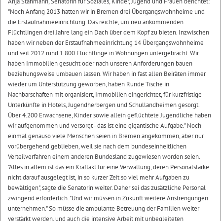
Anja Stahmann, Senatorin für Soziales, Kinder, Jugend und Frauen berichtet:
"Noch Anfang 2013 hatten wir in Bremen drei Übergangswohnheime und
die Erstaufnahmeeinrichtung. Das reichte, um neu ankommenden
Flüchtlingen drei Jahre lang ein Dach über dem Kopf zu bieten. Inzwischen
haben wir neben der Erstaufnahmeeinrichtung 14 Übergangswohnheime
und seit 2012 rund 1.800 Flüchtlinge in Wohnungen untergebracht. Wir
haben Immobilien gesucht oder nach unseren Anforderungen bauen
beziehungsweise umbauen lassen. Wir haben in fast allen Beiräten immer
wieder um Unterstützung geworben, haben Runde Tische in
Nachbarschaften mit organisiert, Immobilien eingerichtet, für kurzfristige
Unterkünfte in Hotels, Jugendherbergen und Schullandheimen gesorgt.
Über 4.200 Erwachsene, Kinder sowie allein geflüchtete Jugendliche haben
wir aufgenommen und versorgt - das ist eine gigantische Aufgabe." Noch
einmal genauso viele Menschen seien in Bremen angekommen, aber nur
vorübergehend geblieben, weil sie nach dem bundeseinheitlichen
Verteilverfahren einem anderen Bundesland zugewiesen worden seien.
"Alles in allem ist das ein Kraftakt für eine Verwaltung, deren Personalstärke
nicht darauf ausgelegt ist, in so kurzer Zeit so viel mehr Aufgaben zu
bewältigen", sagte die Senatorin weiter. Daher sei das zusätzliche Personal
zwingend erforderlich. "Und wir müssen in Zukunft weitere Anstrengungen
unternehmen." So müsse die ambulante Betreuung der Familien weiter
verstärkt werden, und auch die intensive Arbeit mit unbegleiteten