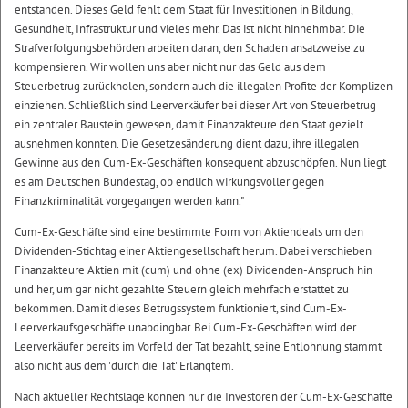
entstanden. Dieses Geld fehlt dem Staat für Investitionen in Bildung,
Gesundheit, Infrastruktur und vieles mehr. Das ist nicht hinnehmbar. Die
Strafverfolgungsbehörden arbeiten daran, den Schaden ansatzweise zu
kompensieren. Wir wollen uns aber nicht nur das Geld aus dem
Steuerbetrug zurückholen, sondern auch die illegalen Profite der Komplizen
einziehen. Schließlich sind Leerverkäufer bei dieser Art von Steuerbetrug
ein zentraler Baustein gewesen, damit Finanzakteure den Staat gezielt
ausnehmen konnten. Die Gesetzesänderung dient dazu, ihre illegalen
Gewinne aus den Cum-Ex-Geschäften konsequent abzuschöpfen. Nun liegt
es am Deutschen Bundestag, ob endlich wirkungsvoller gegen
Finanzkriminalität vorgegangen werden kann."
Cum-Ex-Geschäfte sind eine bestimmte Form von Aktiendeals um den
Dividenden-Stichtag einer Aktiengesellschaft herum. Dabei verschieben
Finanzakteure Aktien mit (cum) und ohne (ex) Dividenden-Anspruch hin
und her, um gar nicht gezahlte Steuern gleich mehrfach erstattet zu
bekommen. Damit dieses Betrugssystem funktioniert, sind Cum-Ex-
Leerverkaufsgeschäfte unabdingbar. Bei Cum-Ex-Geschäften wird der
Leerverkäufer bereits im Vorfeld der Tat bezahlt, seine Entlohnung stammt
also nicht aus dem 'durch die Tat' Erlangtem.
Nach aktueller Rechtslage können nur die Investoren der Cum-Ex-Geschäfte