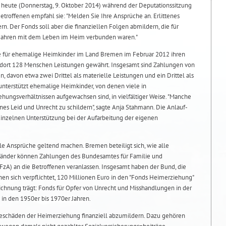
n heute (Donnerstag, 9. Oktober 2014) während der Deputationssitzung
troffenen empfahl sie: "Melden Sie Ihre Ansprüche an. Erlittenes
dern. Der Fonds soll aber die finanziellen Folgen abmildern, die für
 Jahren mit dem Leben im Heim verbunden waren."
le für ehemalige Heimkinder im Land Bremen im Februar 2012 ihren
dort 128 Menschen Leistungen gewährt. Insgesamt sind Zahlungen von
n, davon etwa zwei Drittel als materielle Leistungen und ein Drittel als
 unterstützt ehemalige Heimkinder, von denen viele in
ehungsverhältnissen aufgewachsen sind, in vielfältiger Weise. "Manche
enes Leid und Unrecht zu schildern", sagte Anja Stahmann. Die Anlauf-
inzelnen Unterstützung bei der Aufarbeitung der eigenen
e Ansprüche geltend machen. Bremen beteiligt sich, wie alle
Länder können Zahlungen des Bundesamtes für Familie und
AFzA) an die Betroffenen veranlassen. Insgesamt haben der Bund, die
en sich verpflichtet, 120 Millionen Euro in den "Fonds Heimerziehung"
eichnung trägt: Fonds für Opfer von Unrecht und Misshandlungen in der
in den 1950er bis 1970er Jahren.
geschäden der Heimerziehung finanziell abzumildern. Dazu gehören