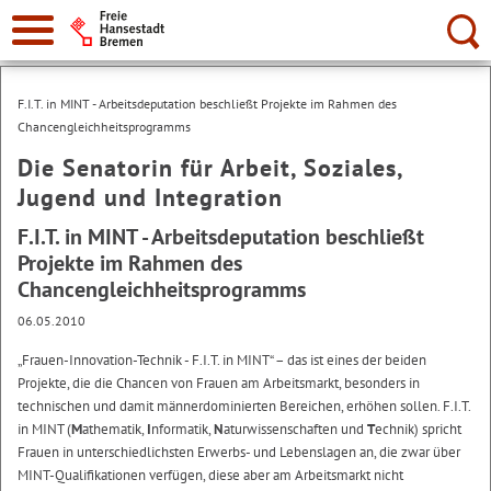
Suche:
F.I.T. in MINT - Arbeitsdeputation beschließt Projekte im Rahmen des
Chancengleichheitsprogramms
Die Senatorin für Arbeit, Soziales,
Jugend und Integration
F.I.T. in MINT - Arbeitsdeputation beschließt
Projekte im Rahmen des
Chancengleichheitsprogramms
06.05.2010
„Frauen-Innovation-Technik - F.I.T. in MINT“ – das ist eines der beiden
Projekte, die die Chancen von Frauen am Arbeitsmarkt, besonders in
technischen und damit männerdominierten Bereichen, erhöhen sollen. F.I.T.
in MINT (
M
athematik,
I
nformatik,
N
aturwissenschaften und
T
echnik) spricht
Frauen in unterschiedlichsten Erwerbs- und Lebenslagen an, die zwar über
MINT-Qualifikationen verfügen, diese aber am Arbeitsmarkt nicht