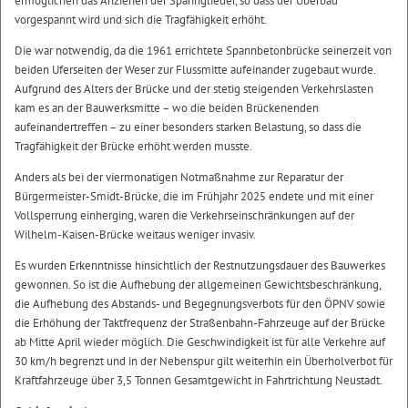
ermöglichen das Anziehen der Spannglieder, so dass der Überbau
vorgespannt wird und sich die Tragfähigkeit erhöht.
Die war notwendig, da die 1961 errichtete Spannbetonbrücke seinerzeit von
beiden Uferseiten der Weser zur Flussmitte aufeinander zugebaut wurde.
Aufgrund des Alters der Brücke und der stetig steigenden Verkehrslasten
kam es an der Bauwerksmitte – wo die beiden Brückenenden
aufeinandertreffen – zu einer besonders starken Belastung, so dass die
Tragfähigkeit der Brücke erhöht werden musste.
Anders als bei der viermonatigen Notmaßnahme zur Reparatur der
Bürgermeister-Smidt-Brücke, die im Frühjahr 2025 endete und mit einer
Vollsperrung einherging, waren die Verkehrseinschränkungen auf der
Wilhelm-Kaisen-Brücke weitaus weniger invasiv.
Es wurden Erkenntnisse hinsichtlich der Restnutzungsdauer des Bauwerkes
gewonnen. So ist die Aufhebung der allgemeinen Gewichtsbeschränkung,
die Aufhebung des Abstands- und Begegnungsverbots für den ÖPNV sowie
die Erhöhung der Taktfrequenz der Straßenbahn-Fahrzeuge auf der Brücke
ab Mitte April wieder möglich. Die Geschwindigkeit ist für alle Verkehre auf
30 km/h begrenzt und in der Nebenspur gilt weiterhin ein Überholverbot für
Kraftfahrzeuge über 3,5 Tonnen Gesamtgewicht in Fahrtrichtung Neustadt.