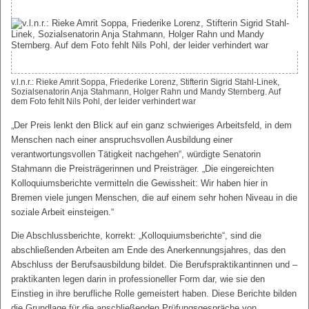
v.l.n.r.: Rieke Amrit Soppa, Friederike Lorenz, Stifterin Sigrid Stahl-Linek,
Sozialsenatorin Anja Stahmann, Holger Rahn und Mandy Sternberg. Auf
dem Foto fehlt Nils Pohl, der leider verhindert war
„Der Preis lenkt den Blick auf ein ganz schwieriges Arbeitsfeld, in dem
Menschen nach einer anspruchsvollen Ausbildung einer
verantwortungsvollen Tätigkeit nachgehen“, würdigte Senatorin
Stahmann die Preisträgerinnen und Preisträger. „Die eingereichten
Kolloquiumsberichte vermitteln die Gewissheit: Wir haben hier in
Bremen viele jungen Menschen, die auf einem sehr hohen Niveau in die
soziale Arbeit einsteigen.“
Die Abschlussberichte, korrekt: „Kolloquiumsberichte“, sind die
abschließenden Arbeiten am Ende des Anerkennungsjahres, das den
Abschluss der Berufsausbildung bildet. Die Berufspraktikantinnen und –
praktikanten legen darin in professioneller Form dar, wie sie den
Einstieg in ihre berufliche Rolle gemeistert haben. Diese Berichte bilden
die Grundlage für die anschließenden Prüfungsgespräche von