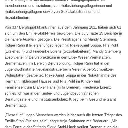
Erzieherinnen und Erziehern, von Heilerziehungspflegerinnen und
Heilerziehungspflegern sowie von Sozialarbeiterinnen und
Sozialarbeitern.
Von 337 Berufspraktikant/innen aus dem Jahrgang 2011 haben sich 61
sich um den Emilie-Stahl-Preis beworben. Die Jury hatte 25 Berichte in
die nähere Auswahl gezogen. Die Preisträger sind Mandy Sternberg,
Holger Rahn (Heilerziehungspfleger/in), Rieke Amrit Soppa, Nils Pohl
(Erzieher/in) und Friederike Lorenz (Sozialarbeiterin). Mandy Sternberg
absolvierte ihr Berufspraktikum in den Elbe- Weser Werkstätten,
Bremerhaven, im Bereich Berufsbildung. Holger Rahn hat in der
Jugendwohnstätte Neuelandstraße beim Verein Albert-Schweitzer-
Wohnstätten gearbeitet, Rieke Amrit Soppa in der Notaufnahme des
Hermann Hildebrand Hauses und Nils Pohl im Kinder- und
Familienzentrum Blanker Hans (KiTa Bremen). Friederike Lorenz
schließlich war in der Kinder- und Jugendpsychiatrischen
Beratungsstelle und Institutsambulanz Kipsy beim Gesundheitsamt
Bremen tätig.
„Diese fünf jungen Menschen werden leider auch die letzten Träger des
Emilie-Stahl-Preises sein“, sagte Anja Stahmann mit Bedauern. „Mit
dem Fortzug der Stifterin Sigrid Stahl-Linek verliert Bremen auch die