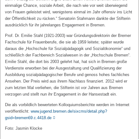
einmalige Chance, soziale Arbeit, die nach wie vor weit überwiegend
von Frauen geleistet wird, wenigstens einmal im Jahr offensiv ins Licht
der Öffentlichkeit zu rücken.“ Senatorin Stahmann dankte der Stifterin
ausdrücklich für ihr jahrelanges Engagement in Bremen.
Prof. Dr. Emilie Stahl (1921-2003) war Gründungsdirektorin der Bremer
Fachschule für Frauenberufe, die sie ab 1959 leitete; später wurde
daraus die „Hochschule für Sozialpädagogik und Sozialökonomie“ und
schließlich der Fachbereich Sozialwesen in der „Hochschule Bremen“.
Emilie Stahl, die dort bis 2003 gelehrt hat, hat sich in Bremen große
Verdienste erworben bei der Ausgestaltung und Qualifizierung der
Ausbildung sozialpädagogischer Berufe und genoss hohes fachliches
Ansehen. Der Preis wird aus ihrem Nachlass finanziert. 2012 wird er
zum letzten Mal verliehen, die Stifterin ist vor Jahren aus Bremen
verzogen und stellt nun ihr Engagement in der Hansestadt ein.
Die als vorbildlich bewerteten Kolloquiumsberichte werden im Internet
veröffentlicht:
www.jugend.bremen.de/sixcms/detail.php?
gsid=bremen69.c.4418.de
Foto: Jasmin Klocke