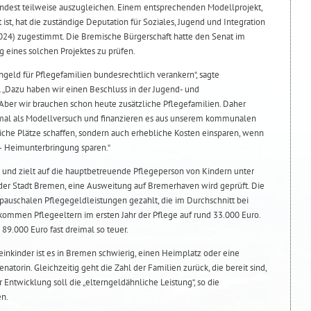
ndest teilweise auszugleichen. Einem entsprechenden Modellprojekt,
 ist, hat die zuständige Deputation für Soziales, Jugend und Integration
024) zugestimmt. Die Bremische Bürgerschaft hatte den Senat im
 eines solchen Projektes zu prüfen.
rngeld für Pflegefamilien bundesrechtlich verankern“, sagte
g. „Dazu haben wir einen Beschluss in der Jugend- und
 Aber wir brauchen schon heute zusätzliche Pflegefamilien. Daher
inmal als Modellversuch und finanzieren es aus unserem kommunalen
liche Plätze schaffen, sondern auch erhebliche Kosten einsparen, wenn
 – Heimunterbringung sparen.“
 und zielt auf die hauptbetreuende Pflegeperson von Kindern unter
in der Stadt Bremen, eine Ausweitung auf Bremerhaven wird geprüft. Die
pauschalen Pflegegeldleistungen gezahlt, die im Durchschnitt bei
kommen Pflegeeltern im ersten Jahr der Pflege auf rund 33.000 Euro.
 89.000 Euro fast dreimal so teuer.
inkinder ist es in Bremen schwierig, einen Heimplatz oder eine
enatorin. Gleichzeitig geht die Zahl der Familien zurück, die bereit sind,
Entwicklung soll die „elterngeldähnliche Leistung“, so die
en.