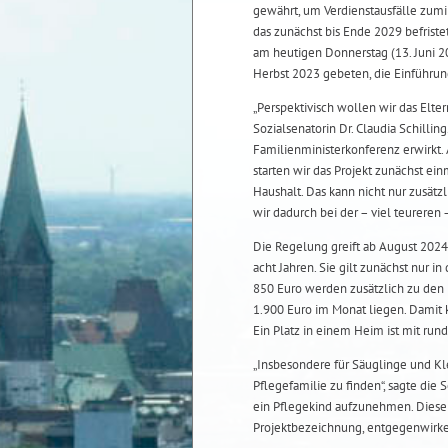
gewährt, um Verdienstausfälle zumi
das zunächst bis Ende 2029 befristet
am heutigen Donnerstag (13. Juni 2
Herbst 2023 gebeten, die Einführung
„Perspektivisch wollen wir das Elte
Sozialsenatorin Dr. Claudia Schillin
Familienministerkonferenz erwirkt.
starten wir das Projekt zunächst e
Haushalt. Das kann nicht nur zusätz
wir dadurch bei der – viel teureren
Die Regelung greift ab August 2024
acht Jahren. Sie gilt zunächst nur 
850 Euro werden zusätzlich zu den 
1.900 Euro im Monat liegen. Damit 
Ein Platz in einem Heim ist mit rund
„Insbesondere für Säuglinge und Kle
Pflegefamilie zu finden“, sagte die S
ein Pflegekind aufzunehmen. Dieser 
Projektbezeichnung, entgegenwirk