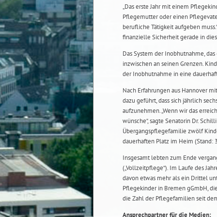
„Das erste Jahr mit einem Pflegekind
Pflegemutter oder einen Pflegevate
berufliche Tätigkeit aufgeben muss.
finanzielle Sicherheit gerade in die
Das System der Inobhutnahme, das ei
inzwischen an seinen Grenzen. Kind
der Inobhutnahme in eine dauerhaft
Nach Erfahrungen aus Hannover mit
dazu geführt, dass sich jährlich sec
aufzunehmen. „Wenn wir das erreich
wünsche“, sagte Senatorin Dr. Schil
Übergangspflegefamilie zwölf Kinde
dauerhaften Platz im Heim (Stand: 3
Insgesamt lebten zum Ende vergang
(„Vollzeitpflege“). Im Laufe des Jah
davon etwas mehr als ein Drittel unt
Pflegekinder in Bremen gGmbH, die 
die Zahl der Pflegefamilien seit de
Ansprechpartner für die Medien: