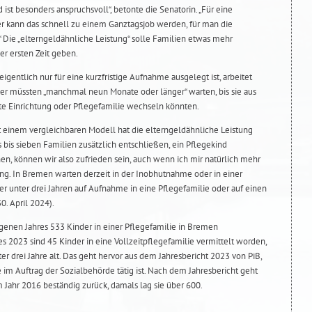
 ist besonders anspruchsvoll“, betonte die Senatorin. „Für eine
r kann das schnell zu einem Ganztagsjob werden, für man die
“ Die „elterngeldähnliche Leistung“ solle Familien etwas mehr
ser ersten Zeit geben.
gentlich nur für eine kurzfristige Aufnahme ausgelegt ist, arbeitet
er müssten „manchmal neun Monate oder länger“ warten, bis sie aus
e Einrichtung oder Pflegefamilie wechseln könnten.
 einem vergleichbaren Modell hat die elterngeldähnliche Leistung
hs bis sieben Familien zusätzlich entschließen, ein Pflegekind
en, können wir also zufrieden sein, auch wenn ich mir natürlich mehr
ling. In Bremen warten derzeit in der Inobhutnahme oder in einer
r unter drei Jahren auf Aufnahme in eine Pflegefamilie oder auf einen
0. April 2024).
enen Jahres 533 Kinder in einer Pflegefamilie in Bremen
res 2023 sind 45 Kinder in eine Vollzeitpflegefamilie vermittelt worden,
er drei Jahre alt. Das geht hervor aus dem Jahresbericht 2023 von PiB,
im Auftrag der Sozialbehörde tätig ist. Nach dem Jahresbericht geht
m Jahr 2016 beständig zurück, damals lag sie über 600.