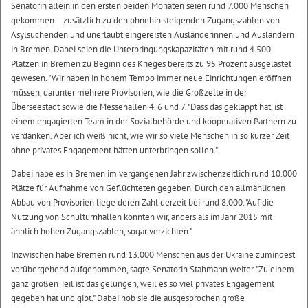
Senatorin allein in den ersten beiden Monaten seien rund 7.000 Menschen
gekommen – zusätzlich zu den ohnehin steigenden Zugangszahlen von
Asylsuchenden und unerlaubt eingereisten Ausländerinnen und Ausländern
in Bremen. Dabei seien die Unterbringungskapazitäten mit rund 4.500
Plätzen in Bremen zu Beginn des Krieges bereits zu 95 Prozent ausgelastet
gewesen. "Wir haben in hohem Tempo immer neue Einrichtungen eröffnen
müssen, darunter mehrere Provisorien, wie die Großzelte in der
Überseestadt sowie die Messehallen 4, 6 und 7. "Dass das geklappt hat, ist
einem engagierten Team in der Sozialbehörde und kooperativen Partnern zu
verdanken. Aber ich weiß nicht, wie wir so viele Menschen in so kurzer Zeit
ohne privates Engagement hätten unterbringen sollen."
Dabei habe es in Bremen im vergangenen Jahr zwischenzeitlich rund 10.000
Plätze für Aufnahme von Geflüchteten gegeben. Durch den allmählichen
Abbau von Provisorien liege deren Zahl derzeit bei rund 8.000. "Auf die
Nutzung von Schulturnhallen konnten wir, anders als im Jahr 2015 mit
ähnlich hohen Zugangszahlen, sogar verzichten."
Inzwischen habe Bremen rund 13.000 Menschen aus der Ukraine zumindest
vorübergehend aufgenommen, sagte Senatorin Stahmann weiter. "Zu einem
ganz großen Teil ist das gelungen, weil es so viel privates Engagement
gegeben hat und gibt." Dabei hob sie die ausgesprochen große