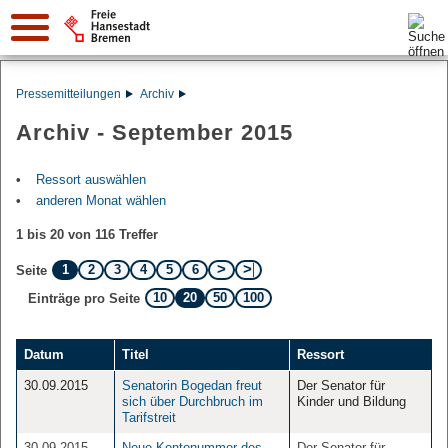
Suche:
Pressemitteilungen
Archiv
Archiv - September 2015
Ressort auswählen
anderen Monat wählen
1 bis 20 von 116 Treffer
1
2
3
4
5
6
Seite
10
20
50
100
Einträge pro Seite
Datum
Titel
Ressort
30.09.2015
Senatorin Bogedan freut
Der Senator für
sich über Durchbruch im
Kinder und Bildung
Tarifstreit
30.09.2015
Neue Kontonummer des
Der Senator für