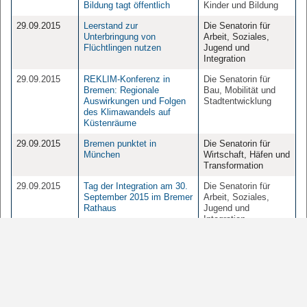
Bildung tagt öffentlich
Kinder und Bildung
29.09.2015
Leerstand zur
Die Senatorin für
Unterbringung von
Arbeit, Soziales,
Flüchtlingen nutzen
Jugend und
Integration
29.09.2015
REKLIM-Konferenz in
Die Senatorin für
Bremen: Regionale
Bau, Mobilität und
Auswirkungen und Folgen
Stadtentwicklung
des Klimawandels auf
Küstenräume
29.09.2015
Bremen punktet in
Die Senatorin für
München
Wirtschaft, Häfen und
Transformation
29.09.2015
Tag der Integration am 30.
Die Senatorin für
September 2015 im Bremer
Arbeit, Soziales,
Rathaus
Jugend und
Integration,
Senatskanzlei
29.09.2015
Wie Integration in Schule
Der Senator für
gelingen kann - LIS
Kinder und Bildung
präsentiert preisgekrönten
Film "Neuland"
28.09.2015
Wirtschaftsdeputation tagt
Die Senatorin für