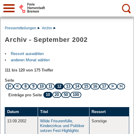
Suche:
Pressemitteilungen
Archiv
Archiv - September 2002
Ressort auswählen
anderen Monat wählen
111 bis 120 von 175 Treffer
Seite
8
9
10
11
12
13
14
15
16
17
10
20
50
100
Einträge pro Seite
Datum
Titel
Ressort
13.09.2002
Wilde Frisurenfülle,
Sonstige
Kinderzirkus und Politiker
setzen Fest-Highlights