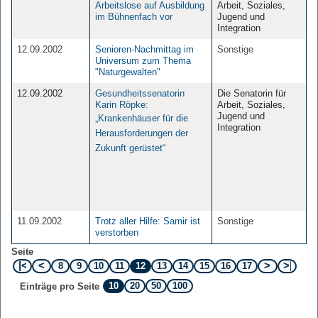
Arbeitslose auf Ausbildung
Arbeit, Soziales,
im Bühnenfach vor
Jugend und
Integration
12.09.2002
Senioren-Nachmittag im
Sonstige
Universum zum Thema
"Naturgewalten"
12.09.2002
Gesundheitssenatorin
Die Senatorin für
Karin Röpke:
Arbeit, Soziales,
Jugend und
„Krankenhäuser für die
Integration
Herausforderungen der
Zukunft gerüstet“
11.09.2002
Trotz aller Hilfe: Samir ist
Sonstige
verstorben
Seite
8
9
10
11
12
13
14
15
16
17
10
20
50
100
Einträge pro Seite