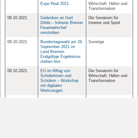
Expo Real 2021
Wirtschaft, Häfen und
Transformation
08.10.2021
Gedenken an Gert
Die Senatorin für
Döhle – früherer Bremer
Inneres und Sport
Feuerwehrchef
verstorben
08.10.2021
Bundestagswahl am 26.
Sonstige
September 2021 im
Land Bremen:
Endgültige Ergebnisse
stehen fest
08.10.2021
EU im Alltag von
Die Senatorin für
Schülerinnen und
Wirtschaft, Häfen und
Schülern – Workshop
Transformation
mit digitalen
Werkzeugen
08.10.2021
KORREKTUR:
Die Senatorin für Bau,
Mobilitätssenatorin Dr.
Mobilität und
Maike Schaefer und
Stadtentwicklung
Innensenator Ulrich
Mäurer begrüßen neuen
Bußgeldkatalog
08.10.2021
Bremer Betriebe mit
Die Senatorin für