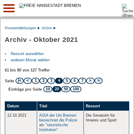
Suche:
Pressemitteilungen
Archiv
Archiv - Oktober 2021
Ressort auswählen
anderen Monat wählen
61 bis 80 von 127 Treffer
1
2
3
4
5
6
7
Seite
10
20
50
100
Einträge pro Seite
Datum
Titel
Ressort
12.10.2021
AStA der Uni Bremen
Die Senatorin für
bezeichnet die Polizei
Inneres und Sport
als "rassistische
Institution"