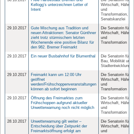
Kellogg’s unterzeichnen Letter of
Wirtschaft, Häfen
Intent
und
Transformation,
Senatskanzlei
29.10.2017
Gute Mischung aus Tradition und
Die Senatorin für
neuen Attraktionen: Senator Günthner
Wirtschaft, Häfen
zieht trotz stürmischem letzten
und
Wochenende eine positive Bilanz für
Transformation
den 982. Bremer Freimarkt
29.10.2017
Ein neuer Busbahnhof für Blumenthal
Die Senatorin für
Bau, Mobilität und
Stadtentwicklung
29.10.2017
Freimarkt kann um 12:00 Uhr
Die Senatorin für
geöffnet
Wirtschaft, Häfen
werden/Frühschoppenveranstaltungen
und
können ab sofort beginnen
Transformation
29.10.2017
Öffnung des Freimarktes zum
Die Senatorin für
Frühschoppen aufgrund aktueller
Wirtschaft, Häfen
Unwetterwarnung noch nicht möglich
und
Transformation
28.10.2017
Unwetterwarnung gilt weiter –
Die Senatorin für
Entscheidung über Zeitpunkt der
Wirtschaft, Häfen
Freimarktsöffnung erfolgt am
und