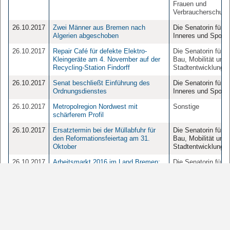
Frauen und
Verbraucherschutz
26.10.2017
Zwei Männer aus Bremen nach
Die Senatorin für
Algerien abgeschoben
Inneres und Sport
26.10.2017
Repair Café für defekte Elektro-
Die Senatorin für
Kleingeräte am 4. November auf der
Bau, Mobilität und
Recycling-Station Findorff
Stadtentwicklung
26.10.2017
Senat beschließt Einführung des
Die Senatorin für
Ordnungsdienstes
Inneres und Sport
26.10.2017
Metropolregion Nordwest mit
Sonstige
schärferem Profil
26.10.2017
Ersatztermin bei der Müllabfuhr für
Die Senatorin für
den Reformationsfeiertag am 31.
Bau, Mobilität und
Oktober
Stadtentwicklung
26.10.2017
Arbeitsmarkt 2016 im Land Bremen:
Die Senatorin für
Anstieg der Zahl der Erwerbstätigen
Inneres und Sport
wie im Bundestrend
1
2
3
4
Seite
10
20
50
100
Einträge pro Seite