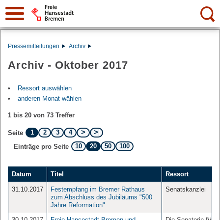
Suche:
Pressemitteilungen
Archiv
Archiv - Oktober 2017
Ressort auswählen
anderen Monat wählen
1 bis 20 von 73 Treffer
1
2
3
4
Seite
10
20
50
100
Einträge pro Seite
Datum
Titel
Ressort
31.10.2017
Festempfang im Bremer Rathaus
Senatskanzlei
zum Abschluss des Jubiläums "500
Jahre Reformation"
30.10.2017
Freie Hansestadt Bremen und
Die Senatorin für