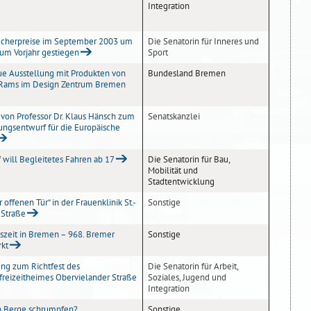
Integration
ucherpreise im September 2003 um
Die Senatorin für Inneres und
um Vorjahr gestiegen
Sport
e Ausstellung mit Produkten von
Bundesland Bremen
 Rams im Design Zentrum Bremen
 von Professor Dr. Klaus Hänsch zum
Senatskanzlei
ungsentwurf für die Europäische
 will Begleitetes Fahren ab 17
Die Senatorin für Bau,
Mobilität und
Stadtentwicklung
r offenen Tür“ in der Frauenklinik St.-
Sonstige
-Straße
eszeit in Bremen – 968. Bremer
Sonstige
rkt
ung zum Richtfest des
Die Senatorin für Arbeit,
freizeitheimes Obervielander Straße
Soziales, Jugend und
Integration
 Berge schrumpfen?
Sonstige