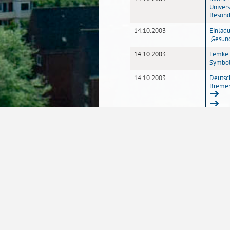
Univer
Besond
14.10.2003
Einlad
„Gesund
14.10.2003
Lemke: 
Symbol
14.10.2003
Deutsc
Breme
1
2
3
4
Seite
Startseite
Kontakt
Barrierefreiheit
D