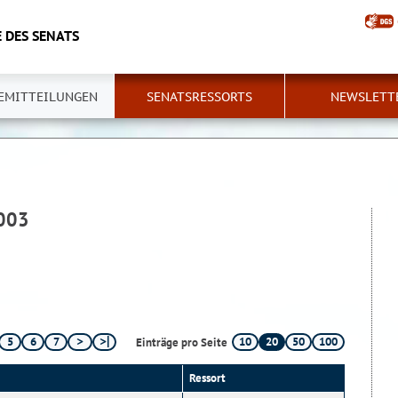
 DES SENATS
EMITTEILUNGEN
SENATSRESSORTS
NEWSLETT
2003
5
6
7
10
20
50
100
Einträge pro Seite
Ressort