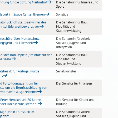
nung für die Stiftung Martinshof
Die Senatorin für Inneres und
Sport
dspurt im Space Center Bremen
Sonstige
tor Eckhoff stellt Gewinner des
Die Senatorin für Bau,
hnschilderwettbewerbs vor
Mobilität und
Stadtentwicklung
roschüre über Mutterschutz,
Die Senatorin für Arbeit,
ngsgeld und Elternzeit
Soziales, Jugend und
Integration
r des Bonusspiels „Steintor“ auf der
Die Senatorin für Bau,
barkasse
Mobilität und
Stadtentwicklung
tsbezirk für Portugal wurde
Senatskanzlei
rt
nd Fortbildungszentrum für
Der Senator für Finanzen
nste um die Berufsausbildung von
emerhaven ausgezeichnet
Peter Henckel seit 20 Jahren
Der Senator für Kinder und
r der Hochschule Bremen
Bildung
tage „Mein Frühstück im
Die Senatorin für Arbeit,
garten“
Soziales, Jugend und