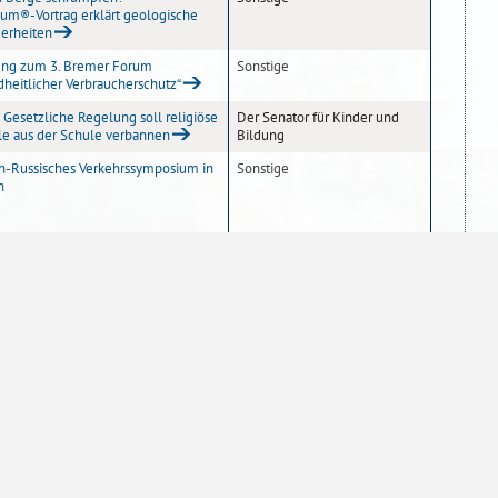
sum®-Vortrag erklärt geologische
erheiten
ung zum 3. Bremer Forum
Sonstige
heitlicher Verbraucherschutz“
Gesetzliche Regelung soll religiöse
Der Senator für Kinder und
e aus der Schule verbannen
Bildung
h-Russisches Verkehrssymposium in
Sonstige
n
5
6
7
10
20
50
100
Einträge pro Seite
Sofern nicht
anders angegeben
, stehen die
atenschutzerklärung
Impressum
Inhaltsübersicht