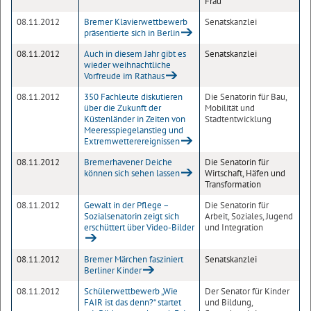
Frau
08.11.2012
Bremer Klavierwettbewerb
Senatskanzlei
präsentierte sich in Berlin
08.11.2012
Auch in diesem Jahr gibt es
Senatskanzlei
wieder weihnachtliche
Vorfreude im Rathaus
08.11.2012
350 Fachleute diskutieren
Die Senatorin für Bau,
über die Zukunft der
Mobilität und
Küstenländer in Zeiten von
Stadtentwicklung
Meeresspiegelanstieg und
Extremwetterereignissen
08.11.2012
Bremerhavener Deiche
Die Senatorin für
können sich sehen lassen
Wirtschaft, Häfen und
Transformation
08.11.2012
Gewalt in der Pflege –
Die Senatorin für
Sozialsenatorin zeigt sich
Arbeit, Soziales, Jugend
erschüttert über Video-Bilder
und Integration
08.11.2012
Bremer Märchen fasziniert
Senatskanzlei
Berliner Kinder
08.11.2012
Schülerwettbewerb „Wie
Der Senator für Kinder
FAIR ist das denn?“ startet
und Bildung,