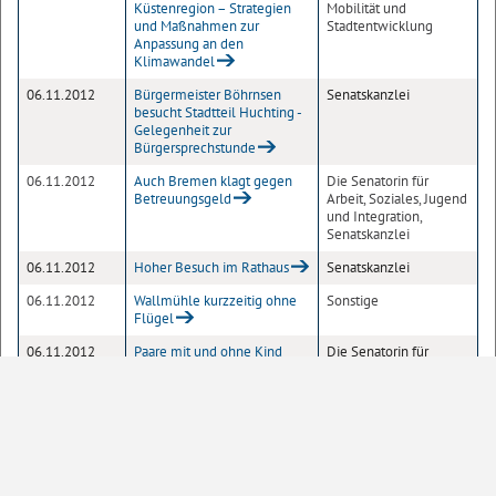
Küstenregion – Strategien
Mobilität und
und Maßnahmen zur
Stadtentwicklung
Anpassung an den
Klimawandel
06.11.2012
Bürgermeister Böhrnsen
Senatskanzlei
besucht Stadtteil Huchting -
Gelegenheit zur
Bürgersprechstunde
06.11.2012
Auch Bremen klagt gegen
Die Senatorin für
Betreuungsgeld
Arbeit, Soziales, Jugend
und Integration,
Senatskanzlei
06.11.2012
Hoher Besuch im Rathaus
Senatskanzlei
06.11.2012
Wallmühle kurzzeitig ohne
Sonstige
Flügel
06.11.2012
Paare mit und ohne Kind
Die Senatorin für
sowie alleinstehende
Inneres und Sport
Rentner für
Haushaltsbefragung gesucht
06.11.2012
Ein echtes Modellprojekt:
Bremische
Landesfrauenbeauftragte
Zentralstelle für die
gratuliert gynäkologischer
Verwirklichung der