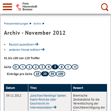
Suche:
Pressemitteilungen
Archiv
Archiv - November 2012
Ressort auswählen
anderen Monat wählen
81 bis 100 von 120 Treffer
1
2
3
4
5
6
Seite
10
20
50
100
Einträge pro Seite
Datum
Titel
Ressort
09.11.2012
„Geschlechterdings“ startet:
Bremische
Katrin Rönicke über
Zentralstelle für die
Geschlecht im
Verwirklichung der
Internetzeitalter
Gleichberechtigung der