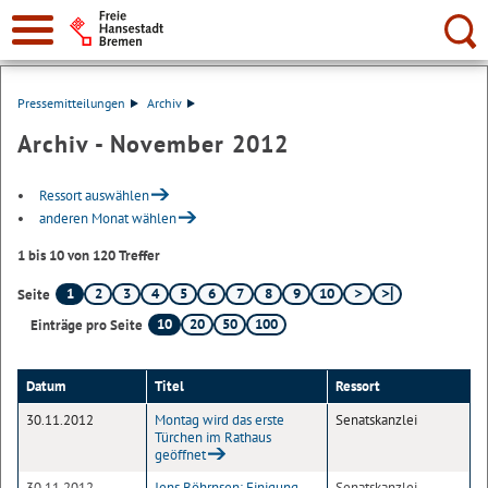
Suche:
Pressemitteilungen
Archiv
Archiv - November 2012
Ressort auswählen
anderen Monat wählen
1 bis 10 von 120 Treffer
1
2
3
4
5
6
7
8
9
10
Seite
10
20
50
100
Einträge pro Seite
Datum
Titel
Ressort
30.11.2012
Montag wird das erste
Senatskanzlei
Türchen im Rathaus
geöffnet
30.11.2012
Jens Böhrnsen: Einigung
Senatskanzlei