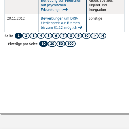
Betreuung von Menschen
Arbeit, Soziales,
mit psychischen
Jugend und
Erkrankungen
Integration
28.11.2012
Bewerbungen um DRK-
Sonstige
Medienpreis aus Bremen
bis zum 31.12. möglich
1
2
3
4
5
6
7
8
9
10
Seite
10
20
50
100
Einträge pro Seite