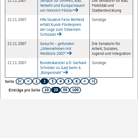
22.11.2007
Senator für Umwelt, Bau,
Die Senatorin für Bau,
Verkehr und Europa trauert
Mobilität und
um Heinrich Müller
Stadtentwicklung
22.11.2007
Hfk-Student Felix Rehfeld
Sonstige
erhält Kunst-Förderpreis
der Loge zum Silbernen
Schlüssel
22.11.2007
Gesucht – gefunden:
Die Senatorin für
„Unternehmen mit
Arbeit, Soziales,
Weitblick 2007“
Jugend und Integration
22.11.2007
Bundeskanzler a.D. Gerhard
Sonstige
Schröder zu Gast beim 6.
„Bürgermahl“
1
2
3
4
5
6
Seite
10
20
50
100
Einträge pro Seite