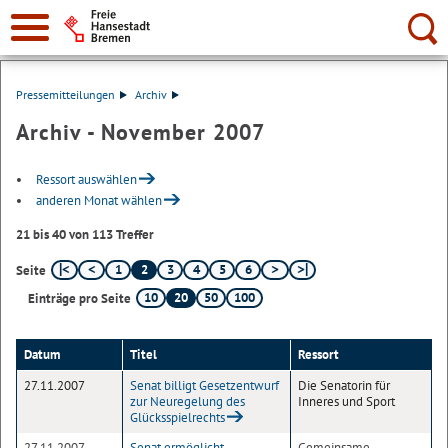
Suche:
Pressemitteilungen
Archiv
Archiv - November 2007
Ressort auswählen
anderen Monat wählen
21 bis 40 von 113 Treffer
1
2
3
4
5
6
Seite
10
20
50
100
Einträge pro Seite
Datum
Titel
Ressort
27.11.2007
Senat billigt Gesetzentwurf
Die Senatorin für
zur Neuregelung des
Inneres und Sport
Glücksspielrechts
27.11.2007
Senat ermöglicht
Gemeinsame