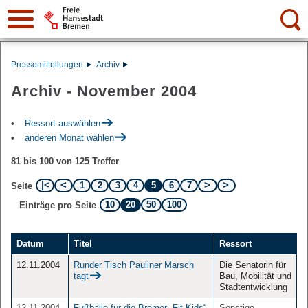
Suche:
Pressemitteilungen
Archiv
Archiv - November 2004
Ressort auswählen
anderen Monat wählen
81 bis 100 von 125 Treffer
1
2
3
4
5
6
7
Seite
10
20
50
100
Einträge pro Seite
Datum
Titel
Ressort
12.11.2004
Runder Tisch Pauliner Marsch
Die Senatorin für
tagt
Bau, Mobilität und
Stadtentwicklung
12.11.2004
Fußbälle für die Bremer „Fit Kids“
Sonstige