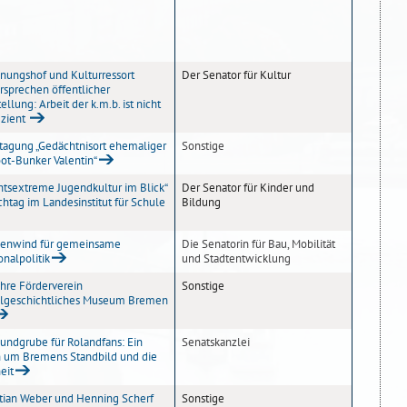
nungshof und Kulturressort
Der Senator für Kultur
rsprechen öffentlicher
ellung: Arbeit der k.m.b. ist nicht
izient
tagung „Gedächtnisort ehemaliger
Sonstige
ot-Bunker Valentin“
htsextreme Jugendkultur im Blick“
Der Senator für Kinder und
chtag im Landesinstitut für Schule
Bildung
enwind für gemeinsame
Die Senatorin für Bau, Mobilität
onalpolitik
und Stadtentwicklung
ahre Förderverein
Sonstige
lgeschichtliches Museum Bremen
undgrube für Rolandfans: Ein
Senatskanzlei
 um Bremens Standbild und die
eit
stian Weber und Henning Scherf
Sonstige