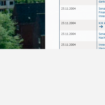
dank
23.11.2004
Sena
Fina
Inne
23.11.2004
KIK 
23.11.2004
Sena
Nach
23.11.2004
Inne
Mens
aufm
23.11.2004
Sena
früh
Gebu
1
2
3
4
Seite