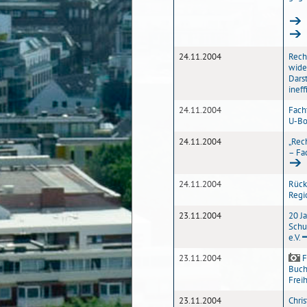
24.11.2004
Rech
wide
Darst
ineff
24.11.2004
Fach
U-Bo
24.11.2004
„Rec
– Fa
24.11.2004
Rück
Regi
23.11.2004
20 J
Schu
e.V.
23.11.2004
F
Buch
Freih
23.11.2004
Chri