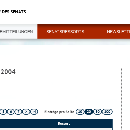
 DES SENATS
EMITTEILUNGEN
SENATSRESSORTS
NEWSLETT
 2004
5
6
7
10
20
50
100
Einträge pro Seite
Ressort