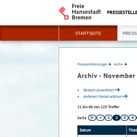
PRESSESTELLE
STARTSEITE
PRESS
Pressemitteilungen
Archiv
Archiv - November
Ressort auswählen
anderen Monat wählen
21 bis 40 von 125 Treffer
1
2
3
4
Seite
Datum
Titel