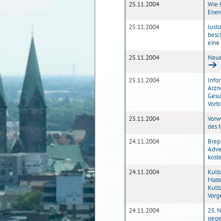
25.11.2004
Wie 
Ener
25.11.2004
Justi
besc
eine
25.11.2004
Neue
25.11.2004
Info
Arzn
Gesu
Vortr
25.11.2004
Vorw
des 
24.11.2004
Brep
Adve
kost
24.11.2004
Kult
Mast
Kult
Vorg
24.11.2004
25. 
gege