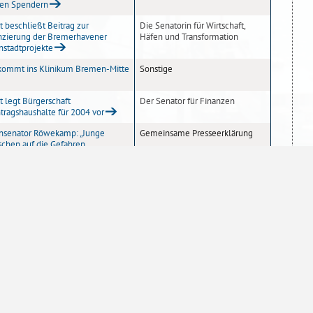
en Spendern
t beschließt Beitrag zur
Die Senatorin für Wirtschaft,
nzierung der Bremerhavener
Häfen und Transformation
nstadtprojekte
kommt ins Klinikum Bremen-Mitte
Sonstige
t legt Bürgerschaft
Der Senator für Finanzen
tragshaushalte für 2004 vor
nsenator Röwekamp: „Junge
Gemeinsame Presseerklärung
chen auf die Gefahren
erksam machen!“
tor Dr. Nußbaum gratulierte
Der Senator für Finanzen
erem Finanzpräsidenten zum 90.
rtstag
5
6
7
10
20
50
100
Einträge pro Seite