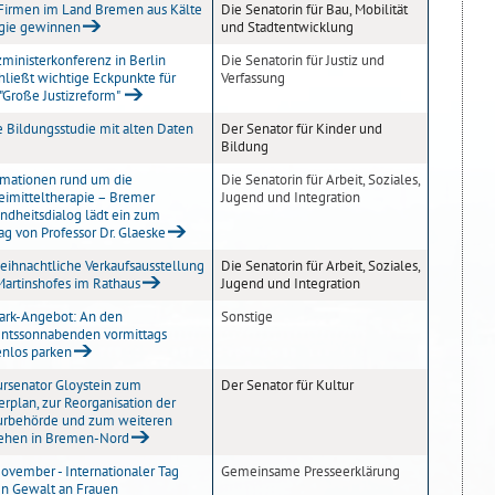
Firmen im Land Bremen aus Kälte
Die Senatorin für Bau, Mobilität
gie gewinnen
und Stadtentwicklung
zministerkonferenz in Berlin
Die Senatorin für Justiz und
hließt wichtige Eckpunkte für
Verfassung
 "Große Justizreform"
 Bildungsstudie mit alten Daten
Der Senator für Kinder und
Bildung
rmationen rund um die
Die Senatorin für Arbeit, Soziales,
eimitteltherapie – Bremer
Jugend und Integration
ndheitsdialog lädt ein zum
ag von Professor Dr. Glaeske
eihnachtliche Verkaufsausstellung
Die Senatorin für Arbeit, Soziales,
Martinshofes im Rathaus
Jugend und Integration
ark-Angebot: An den
Sonstige
ntssonnabenden vormittags
enlos parken
ursenator Gloystein zum
Der Senator für Kultur
erplan, zur Reorganisation der
urbehörde und zum weiteren
ehen in Bremen-Nord
November - Internationaler Tag
Gemeinsame Presseerklärung
n Gewalt an Frauen