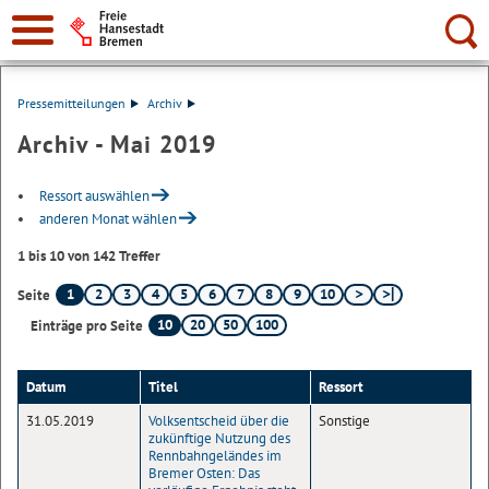
Suche:
Pressemitteilungen
Archiv
Archiv - Mai 2019
Ressort auswählen
anderen Monat wählen
1 bis 10 von 142 Treffer
1
2
3
4
5
6
7
8
9
10
Seite
10
20
50
100
Einträge pro Seite
Datum
Titel
Ressort
31.05.2019
Volksentscheid über die
Sonstige
zukünftige Nutzung des
Rennbahngeländes im
Bremer Osten: Das