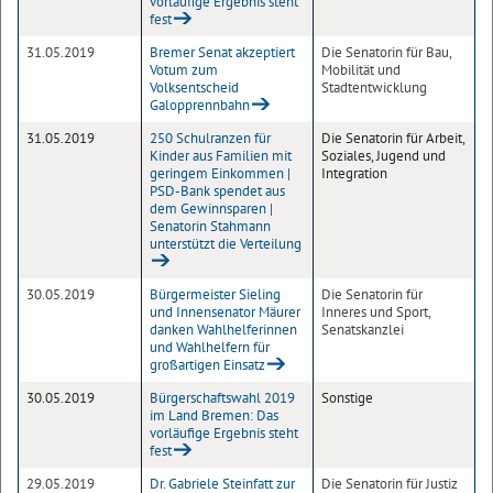
vorläufige Ergebnis steht
fest
31.05.2019
Bremer Senat akzeptiert
Die Senatorin für Bau,
Votum zum
Mobilität und
Volksentscheid
Stadtentwicklung
Galopprennbahn
31.05.2019
250 Schulranzen für
Die Senatorin für Arbeit,
Kinder aus Familien mit
Soziales, Jugend und
geringem Einkommen |
Integration
PSD-Bank spendet aus
dem Gewinnsparen |
Senatorin Stahmann
unterstützt die Verteilung
30.05.2019
Bürgermeister Sieling
Die Senatorin für
und Innensenator Mäurer
Inneres und Sport,
danken Wahlhelferinnen
Senatskanzlei
und Wahlhelfern für
großartigen Einsatz
30.05.2019
Bürgerschaftswahl 2019
Sonstige
im Land Bremen: Das
vorläufige Ergebnis steht
fest
29.05.2019
Dr. Gabriele Steinfatt zur
Die Senatorin für Justiz