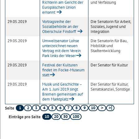
Richterin am Gericht der
und Verfassung
Europäischen Union
ernannt
29.05.2019
Vortragsreihe der
Die Senatorin für Arbeit,
Sozialbehörde an der
Soziales, Jugend und
Oberschule Findorff
Integration
29.05.2019
Umweltsenator Lohse
Die Senatorin für Bau,
unterzeichnet neuen
Mobilität und
Vertrag mit dem Verein
Stadtentwicklung
Park links der Weser
29.05.2019
Festival der Kulturen
Der Senator für Kultur
findet im Focke-Museum
statt
29.05.2019
Musik und Geschichte –
Der Senator für Kultur,
Am 1. Juni 2019 singt
Senatskanzlei, Sonstige
Bremen gemeinsam auf
dem Marktplatz
1
2
3
4
5
6
7
8
9
10
Seite
10
20
50
100
Einträge pro Seite