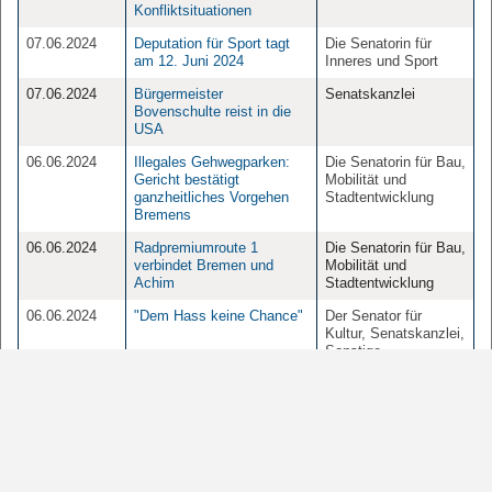
Konfliktsituationen
07.06.2024
Deputation für Sport tagt
Die Senatorin für
am 12. Juni 2024
Inneres und Sport
07.06.2024
Bürgermeister
Senatskanzlei
Bovenschulte reist in die
USA
06.06.2024
Illegales Gehwegparken:
Die Senatorin für Bau,
Gericht bestätigt
Mobilität und
ganzheitliches Vorgehen
Stadtentwicklung
Bremens
06.06.2024
Radpremiumroute 1
Die Senatorin für Bau,
verbindet Bremen und
Mobilität und
Achim
Stadtentwicklung
06.06.2024
"Dem Hass keine Chance"
Der Senator für
Kultur, Senatskanzlei,
Sonstige
06.06.2024
Justizminister-Konferenz
Die Senatorin für
für bessere
Justiz und
Vermögensabschöpfung
Verfassung
05.06.2024
Deputation für Gesundheit,
Die Senatorin für
Pflege und
Gesundheit, Frauen
Verbraucherschutz tagt am
und