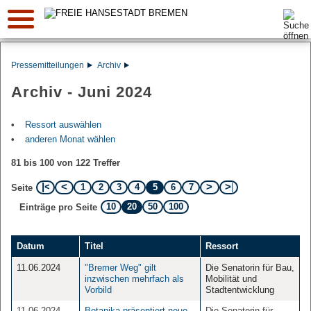
Suche:
Pressemitteilungen
Archiv
Archiv - Juni 2024
Ressort auswählen
anderen Monat wählen
81 bis 100 von 122 Treffer
1
2
3
4
5
6
7
Seite
10
20
50
100
Einträge pro Seite
Datum
Titel
Ressort
11.06.2024
"Bremer Weg" gilt
Die Senatorin für Bau,
inzwischen mehrfach als
Mobilität und
Vorbild
Stadtentwicklung
11.06.2024
Botanika präsentiert neue
Die Senatorin für