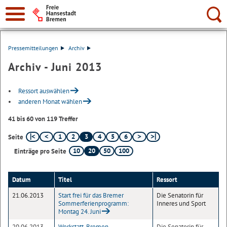
Suche:
Pressemitteilungen
Archiv
Archiv - Juni 2013
Ressort auswählen
anderen Monat wählen
41 bis 60 von 119 Treffer
1
2
3
4
5
6
Seite
10
20
50
100
Einträge pro Seite
Datum
Titel
Ressort
21.06.2013
Start frei für das Bremer
Die Senatorin für
Sommerferienprogramm:
Inneres und Sport
Montag 24. Juni
20.06.2013
Werkstatt-Bremen-
Die Senatorin für