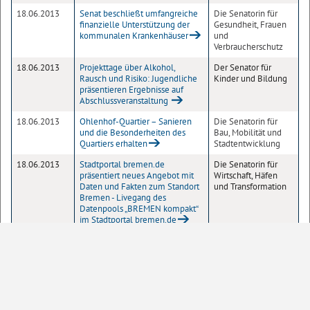
18.06.2013
Senat beschließt umfangreiche
Die Senatorin für
finanzielle Unterstützung der
Gesundheit, Frauen
kommunalen Krankenhäuser
und
Verbraucherschutz
18.06.2013
Projekttage über Alkohol,
Der Senator für
Rausch und Risiko: Jugendliche
Kinder und Bildung
präsentieren Ergebnisse auf
Abschlussveranstaltung
18.06.2013
Ohlenhof-Quartier – Sanieren
Die Senatorin für
und die Besonderheiten des
Bau, Mobilität und
Quartiers erhalten
Stadtentwicklung
18.06.2013
Stadtportal bremen.de
Die Senatorin für
präsentiert neues Angebot mit
Wirtschaft, Häfen
Daten und Fakten zum Standort
und Transformation
Bremen - Livegang des
Datenpools „BREMEN kompakt“
im Stadtportal bremen.de
17.06.2013
Arbeitsgemeinschaft der
Der Senator für
Schwerbehindertenvertretung
Finanzen
der Länder tagt in Bremen
1
2
3
4
5
6
Seite
10
20
50
100
Einträge pro Seite