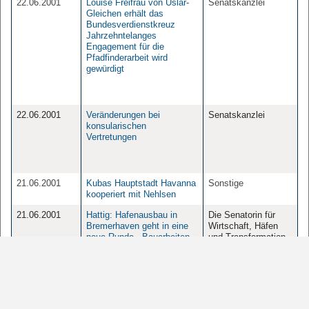
22.06.2001
Louise Freifrau von Uslar-
Senatskanzlei
Gleichen erhält das
Bundesverdienstkreuz
Jahrzehntelanges
Engagement für die
Pfadfinderarbeit wird
gewürdigt
22.06.2001
Veränderungen bei
Senatskanzlei
konsularischen
Vertretungen
21.06.2001
Kubas Hauptstadt Havanna
Sonstige
kooperiert mit Nehlsen
21.06.2001
Hattig: Hafenausbau in
Die Senatorin für
Bremerhaven geht in eine
Wirtschaft, Häfen
neue Runde - Bauarbeiten
und Transformation
für Container-Terminal IIIa
beginnen in der ersten
Juliwoche
21.06.2001
Kistenweise Lesestoff -
Die Senatorin für
Bücherflohmarkt in der
Inneres und Sport