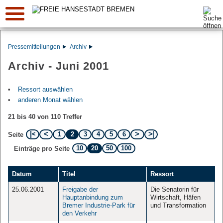
Suche:
Pressemitteilungen
Archiv
Archiv - Juni 2001
Ressort auswählen
anderen Monat wählen
21 bis 40 von 110 Treffer
1
2
3
4
5
6
Seite
10
20
50
100
Einträge pro Seite
Datum
Titel
Ressort
25.06.2001
Freigabe der
Die Senatorin für
Hauptanbindung zum
Wirtschaft, Häfen
Bremer Industrie-Park für
und Transformation
den Verkehr