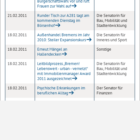
Bürgerschaftswahl vor und ruft
Frauen zur Wahl auf
21.02.2011
Runder Tisch zur A281 tagt am
Die Senatorin für
kommenden Dienstag im
Bau, Mobilität und
Börsenhof
Stadtentwicklung
18.02.2011
Außenhandel Bremens im Jahr
Die Senatorin für
2010: Steiler Expansionskurs
Inneres und Sport
18.02.2011
Erneut Mängel an
Sonstige
Hallendecken
18.02.2011
Leitbildprozess „Bremen!
Die Senatorin für
Lebenswert - urban - vernetzt“
Bau, Mobilität und
mit Immobilienmanager Award
Stadtentwicklung
2011 ausgezeichnet
18.02.2011
Psychische Erkrankungen im
Der Senator für
beruflichen Alltag
Finanzen
18.02.2011
Erstes Etappenziel ist erreicht -
Sonstige
Immobilien Bremen stellt
Mensa im Hermann-Böse-
Gymnasium fertig
18.02.2011
Vorstellungen zum Thema
Die Senatorin für
Verkehrskonzepte und aktuelle
Bau, Mobilität und
Verkehrsplanungen im
Stadtentwicklung