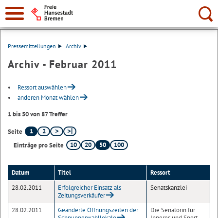
Suche:
Pressemitteilungen
Archiv
Archiv - Februar 2011
Ressort auswählen
anderen Monat wählen
1 bis 50 von 87 Treffer
1
2
Seite
10
20
50
100
Einträge pro Seite
Datum
Titel
Ressort
28.02.2011
Erfolgreicher Einsatz als
Senatskanzlei
Zeitungsverkäufer
28.02.2011
Geänderte Öffnungszeiten der
Die Senatorin für
Schnupperwahllokale
Inneres und Sport