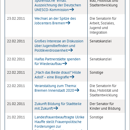
Spurensuche“ erhält
Bau, Mobilität und
Auszeichnung der Deutschen
Stadtentwicklung
UNESCO-Kommission
23.02.2011
Wechsel an der Spitze des
Die Senatorin für
Jobcenters Bremen
Arbeit, Soziales,
Jugend und
Integration
22.02.2011
Großes Interesse an Diskussion
Senatskanzlei
über Jugendbefinden und
Politikverdrossenheit
22.02.2011
Haifas Partnerstädte spenden
Senatskanzlei
für Wiederaufbau
22.02.2011
„Mach das Beste draus!“ Hilde
Sonstige
Adolf – eine Biografie
22.02.2011
Veranstaltung zum Thema:
Die Senatorin für
Bremen Innenstadt 2020
Bau, Mobilität und
Stadtentwicklung
21.02.2011
Zukunft Bildung für Stadtteile
Der Senator für
mit Zukunft
Kinder und Bildung
21.02.2011
Landesfrauenbeauftragte Ulrike
Sonstige
Hauffe stellt Frauenpolitische
Forderungen zur