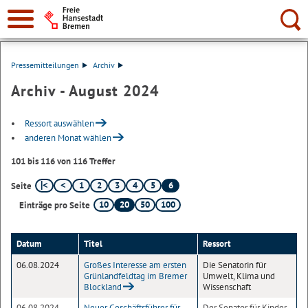
Suche:
Pressemitteilungen
Archiv
Archiv - August 2024
Ressort auswählen
anderen Monat wählen
101 bis 116 von 116 Treffer
1
2
3
4
5
6
Seite
10
20
50
100
Einträge pro Seite
Datum
Titel
Ressort
06.08.2024
Großes Interesse am ersten
Die Senatorin für
Grünlandfeldtag im Bremer
Umwelt, Klima und
Blockland
Wissenschaft
06.08.2024
Neuer Geschäftsführer für
Der Senator für Kinder