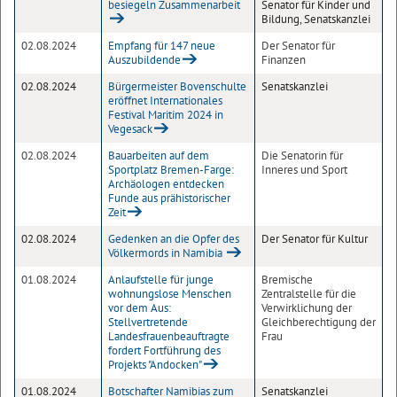
besiegeln Zusammenarbeit
Senator für Kinder und
Bildung, Senatskanzlei
02.08.2024
Empfang für 147 neue
Der Senator für
Auszubildende
Finanzen
02.08.2024
Bürgermeister Bovenschulte
Senatskanzlei
eröffnet Internationales
Festival Maritim 2024 in
Vegesack
02.08.2024
Bauarbeiten auf dem
Die Senatorin für
Sportplatz Bremen-Farge:
Inneres und Sport
Archäologen entdecken
Funde aus prähistorischer
Zeit
02.08.2024
Gedenken an die Opfer des
Der Senator für Kultur
Völkermords in Namibia
01.08.2024
Anlaufstelle für junge
Bremische
wohnungslose Menschen
Zentralstelle für die
vor dem Aus:
Verwirklichung der
Stellvertretende
Gleichberechtigung der
Landesfrauenbeauftragte
Frau
fordert Fortführung des
Projekts "Andocken"
01.08.2024
Botschafter Namibias zum
Senatskanzlei