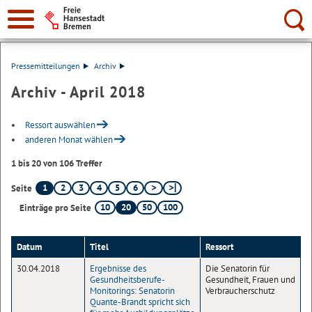
Suche:
Pressemitteilungen
Archiv
Archiv - April 2018
Ressort auswählen
anderen Monat wählen
1 bis 20 von 106 Treffer
1
2
3
4
5
6
Seite
10
20
50
100
Einträge pro Seite
Datum
Titel
Ressort
30.04.2018
Ergebnisse des
Die Senatorin für
Gesundheitsberufe-
Gesundheit, Frauen und
Monitorings: Senatorin
Verbraucherschutz
Quante-Brandt spricht sich