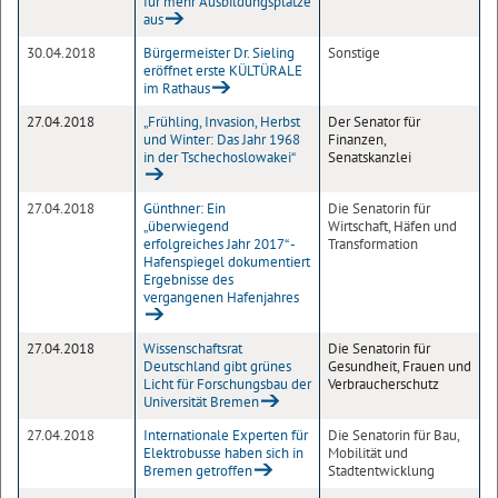
für mehr Ausbildungsplätze
aus
30.04.2018
Bürgermeister Dr. Sieling
Sonstige
eröffnet erste KÜLTÜRALE
im Rathaus
27.04.2018
„Frühling, Invasion, Herbst
Der Senator für
und Winter: Das Jahr 1968
Finanzen,
in der Tschechoslowakei“
Senatskanzlei
27.04.2018
Günthner: Ein
Die Senatorin für
„überwiegend
Wirtschaft, Häfen und
erfolgreiches Jahr 2017“ -
Transformation
Hafenspiegel dokumentiert
Ergebnisse des
vergangenen Hafenjahres
27.04.2018
Wissenschaftsrat
Die Senatorin für
Deutschland gibt grünes
Gesundheit, Frauen und
Licht für Forschungsbau der
Verbraucherschutz
Universität Bremen
27.04.2018
Internationale Experten für
Die Senatorin für Bau,
Elektrobusse haben sich in
Mobilität und
Bremen getroffen
Stadtentwicklung