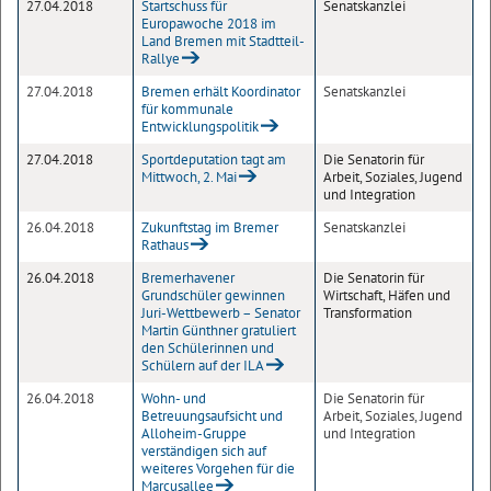
27.04.2018
Startschuss für
Senatskanzlei
Europawoche 2018 im
Land Bremen mit Stadtteil-
Rallye
27.04.2018
Bremen erhält Koordinator
Senatskanzlei
für kommunale
Entwicklungspolitik
27.04.2018
Sportdeputation tagt am
Die Senatorin für
Mittwoch, 2. Mai
Arbeit, Soziales, Jugend
und Integration
26.04.2018
Zukunftstag im Bremer
Senatskanzlei
Rathaus
26.04.2018
Bremerhavener
Die Senatorin für
Grundschüler gewinnen
Wirtschaft, Häfen und
Juri-Wettbewerb – Senator
Transformation
Martin Günthner gratuliert
den Schülerinnen und
Schülern auf der ILA
26.04.2018
Wohn- und
Die Senatorin für
Betreuungsaufsicht und
Arbeit, Soziales, Jugend
Alloheim-Gruppe
und Integration
verständigen sich auf
weiteres Vorgehen für die
Marcusallee