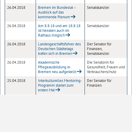
26.04.2018
Bremen im Bundesrat –
Senatskanzlei
Ausblick auf das
kommende Plenum
26.04.2018
Am 8.8.18 und am 18.8.18
Senatskanzlei
ist heiraten auch im
Rathaus möglich
26.04.2018
Landesgeschäftsführer des
Der Senator für
Deutschen Städtetags
Finanzen,
trafen sich in Bremen
Senatskanzlei
26.04.2018
Akademische
Die Senatorin für
Pflegeausbildung in
Gesundheit, Frauen und
Bremen neu aufgestellt
Verbraucherschutz
25.04.2018
Interkulturelles Mentoring-
Der Senator für
Programm startet zum
Finanzen
ersten Mal
25.04.2018
Bürgermeister Carsten
Senatskanzlei
Sieling empfing
ehemaligen Strafarbeiter
von Bunker Valentin
25.04.2018
Bremen zeigt seine Stärken
Die Senatorin für
auf der ILA Berlin Air Show
Wirtschaft, Häfen und
Transformation