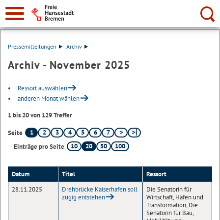
Suche:
Pressemitteilungen
Archiv
Archiv - November 2025
Ressort auswählen
anderen Monat wählen
1 bis 20 von 129 Treffer
1
2
3
4
5
6
7
Seite
10
20
50
100
Einträge pro Seite
Datum
Titel
Ressort
28.11.2025
Drehbrücke Kaiserhafen soll
Die Senatorin für
zügig entstehen
Wirtschaft, Häfen und
Transformation, Die
Senatorin für Bau,