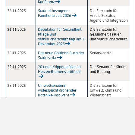
Konferenz
26.11.2025
Stadtteilbezogene
Die Senatorin für
Familienarbeit 2026
Arbeit, Soziales,
Jugend und Integration
26.11.2025
Deputation für Gesundheit,
Die Senatorin für
Pflege und
Gesundheit, Frauen
Verbraucherschutz tagt am 2.
und Verbraucherschutz
Dezember 2025
26.11.2025
Das neue Goldene Buch der
Senatskanzlei
Stadt ist da
25.11.2025
20 neue Krippenplätze im
Der Senator für Kinder
Herzen Bremens eröffnet
und Bildung
25.11.2025
Umweltsenatorin
Die Senatorin für
widerspricht drohender
Umwelt, Klima und
Botanika-Insolvenz
Wissenschaft
1
2
3
4
5
6
7
Seite
10
20
50
100
Einträge pro Seite