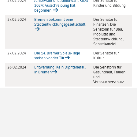
27.02.2024
Juniorwahl und Juniorwahl KIDS
Der Senator für
2024: Ausschreibung hat
Kinder und Bildung
begonnen!
27.02.2024
Bremen bekommt eine
Der Senator für
Stadtentwicklungsgesellschaft
Finanzen, Die
Senatorin für Bau,
Mobilität und
Stadtentwicklung,
Senatskanzlei
27.02.2024
Die 14. Bremer Spiele-Tage
Der Senator für
stehen vor der Tür
Kultur
26.02.2024
Entwarnung: Kein Diphteriefall
Die Senatorin für
in Bremen
Gesundheit, Frauen
und
Verbraucherschutz
26.02.2024
Vortrag zum
Die Senatorin für
Schwerbehindertenausweis
Arbeit, Soziales,
Jugend und
Integration
26.02.2024
Branchenvielfalt in Bremen: Von
Senatskanzlei
Feuerungsanlagen bis zu
Schellack
26.02.2024
Wehrhaftigkeit des Rechtsstaates
Die Senatorin für