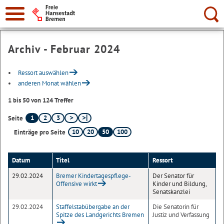
Suche:
Archiv - Februar 2024
Ressort auswählen
anderen Monat wählen
1 bis 50 von 124 Treffer
1
2
3
Seite
10
20
50
100
Einträge pro Seite
Datum
Titel
Ressort
29.02.2024
Bremer Kindertagespflege-
Der Senator für
Offensive wirkt
Kinder und Bildung,
Senatskanzlei
29.02.2024
Staffelstabübergabe an der
Die Senatorin für
Spitze des Landgerichts Bremen
Justiz und Verfassung