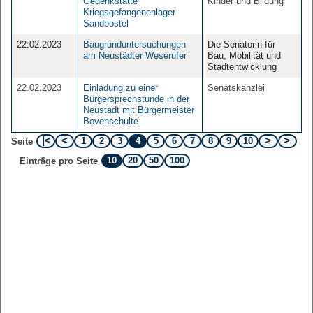
Gedenkstätte
Kinder und Bildung
Kriegsgefangenenlager
Sandbostel
22.02.2023
Baugrunduntersuchungen
Die Senatorin für
am Neustädter Weserufer
Bau, Mobilität und
Stadtentwicklung
22.02.2023
Einladung zu einer
Senatskanzlei
Bürgersprechstunde in der
Neustadt mit Bürgermeister
Bovenschulte
1
2
3
4
5
6
7
8
9
10
Seite
10
20
50
100
Einträge pro Seite