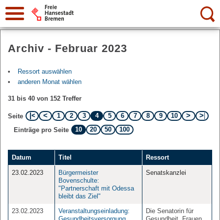
Suche:
Archiv - Februar 2023
Ressort auswählen
anderen Monat wählen
31 bis 40 von 152 Treffer
1
2
3
4
5
6
7
8
9
10
Seite
10
20
50
100
Einträge pro Seite
Datum
Titel
Ressort
23.02.2023
Bürgermeister
Senatskanzlei
Bovenschulte:
"Partnerschaft mit Odessa
bleibt das Ziel"
23.02.2023
Veranstaltungseinladung:
Die Senatorin für
Gesundheitsversorgung
Gesundheit, Frauen