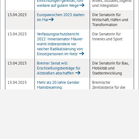
Einrichtungen gerettet, fünf
Arbeit, Soziales, Jugend
weitere auf gutem Wege
und Integration
13.04.2023
Europawochen 2023 starten
Die Senatorin für
im Mai
Wirtschaft, Häfen und
Transformation
13.04.2023
Verfassungsschutzbericht
Die Senatorin für
2022: Innensenator Mäurer
Inneres und Sport
warnt insbesondere vor
rascher Radikalisierung von
Einzelpersonen im Netz
13.04.2023
Bremer Senat will
Die Senatorin für Bau,
Erschließungsbeiträge für
Mobilität und
Altstraßen abschaffen
Stadtentwicklung
13.04.2023
Mehr als 20 Jahre Gender
Bremische
Mainstreaming:
Zentralstelle für die
Geschlechtergerechtigkeit in
Verwirklichung der
der Bremischen Verwaltung
Gleichberechtigung
weiter verankern
der Frau
1
2
3
4
5
6
Seite
10
20
50
100
Einträge pro Seite