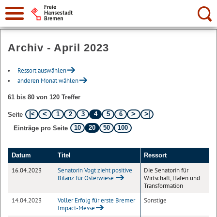
Suche:
Archiv - April 2023
Ressort auswählen
anderen Monat wählen
61 bis 80 von 120 Treffer
1
2
3
4
5
6
Seite
10
20
50
100
Einträge pro Seite
Datum
Titel
Ressort
16.04.2023
Senatorin Vogt zieht positive
Die Senatorin für
Bilanz für Osterwiese
Wirtschaft, Häfen und
Transformation
14.04.2023
Voller Erfolg für erste Bremer
Sonstige
Impact-Messe