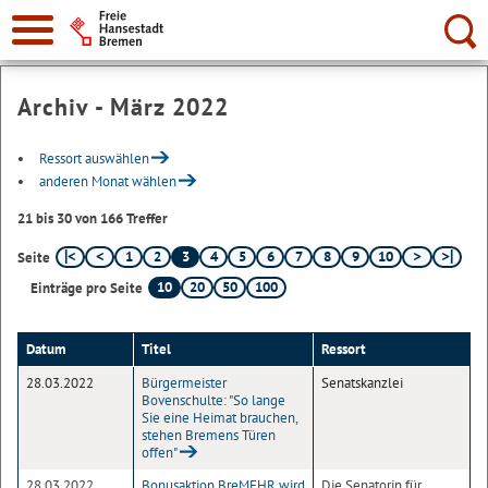
Suche:
Archiv - März 2022
Ressort auswählen
anderen Monat wählen
21 bis 30 von 166 Treffer
1
2
3
4
5
6
7
8
9
10
Seite
10
20
50
100
Einträge pro Seite
Datum
Titel
Ressort
28.03.2022
Bürgermeister
Senatskanzlei
Bovenschulte: "So lange
Sie eine Heimat brauchen,
stehen Bremens Türen
offen"
28.03.2022
Bonusaktion BreMEHR wird
Die Senatorin für