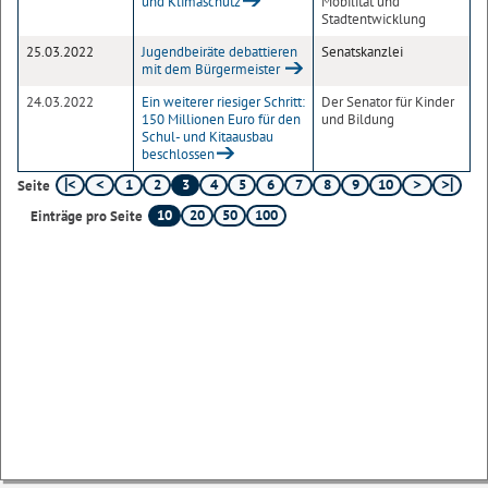
und Klimaschutz
Mobilität und
Stadtentwicklung
25.03.2022
Jugendbeiräte debattieren
Senatskanzlei
mit dem Bürgermeister
24.03.2022
Ein weiterer riesiger Schritt:
Der Senator für Kinder
150 Millionen Euro für den
und Bildung
Schul- und Kitaausbau
beschlossen
1
2
3
4
5
6
7
8
9
10
Seite
10
20
50
100
Einträge pro Seite