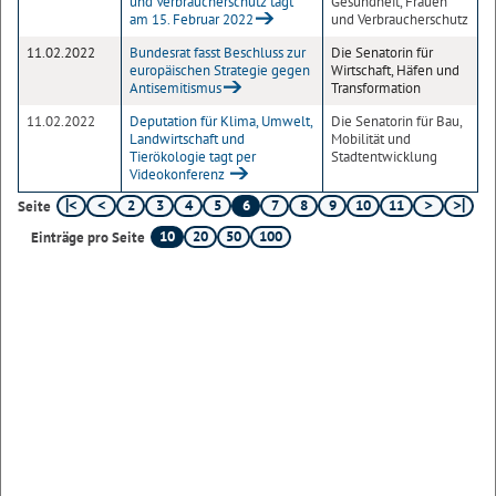
und Verbraucherschutz tagt
Gesundheit, Frauen
am 15. Februar 2022
und Verbraucherschutz
11.02.2022
Bundesrat fasst Beschluss zur
Die Senatorin für
europäischen Strategie gegen
Wirtschaft, Häfen und
Antisemitismus
Transformation
11.02.2022
Deputation für Klima, Umwelt,
Die Senatorin für Bau,
Landwirtschaft und
Mobilität und
Tierökologie tagt per
Stadtentwicklung
Videokonferenz
2
3
4
5
6
7
8
9
10
11
Seite
10
20
50
100
Einträge pro Seite