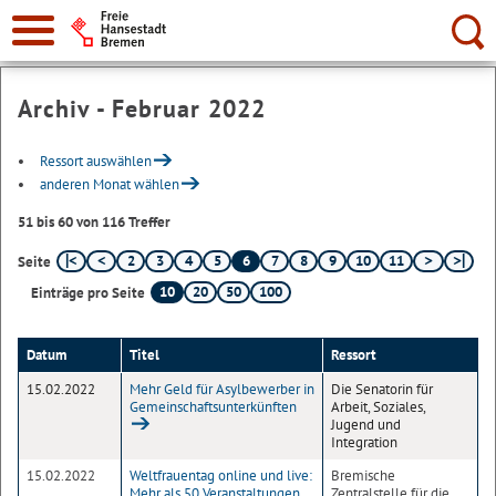
Suche:
Archiv - Februar 2022
Ressort auswählen
anderen Monat wählen
51 bis 60 von 116 Treffer
2
3
4
5
6
7
8
9
10
11
Seite
10
20
50
100
Einträge pro Seite
Datum
Titel
Ressort
15.02.2022
Mehr Geld für Asylbewerber in
Die Senatorin für
Gemeinschaftsunterkünften
Arbeit, Soziales,
Jugend und
Integration
15.02.2022
Weltfrauentag online und live:
Bremische
Mehr als 50 Veranstaltungen
Zentralstelle für die