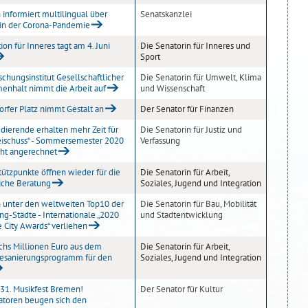
informiert multilingual über
Senatskanzlei
in der Corona-Pandemie
on für Inneres tagt am 4. Juni
Die Senatorin für Inneres und
Sport
schungsinstitut Gesellschaftlicher
Die Senatorin für Umwelt, Klima
nhalt nimmt die Arbeit auf
und Wissenschaft
rfer Platz nimmt Gestalt an
Der Senator für Finanzen
udierende erhalten mehr Zeit für
Die Senatorin für Justiz und
eischuss“ - Sommersemester 2020
Verfassung
cht angerechnet
tützpunkte öffnen wieder für die
Die Senatorin für Arbeit,
iche Beratung
Soziales, Jugend und Integration
unter den weltweiten Top10 der
Die Senatorin für Bau, Mobilität
ing-Städte - Internationale „2020
und Stadtentwicklung
e City Awards“ verliehen
chs Millionen Euro aus dem
Die Senatorin für Arbeit,
esanierungsprogramm für den
Soziales, Jugend und Integration
31. Musikfest Bremen!
Der Senator für Kultur
atoren beugen sich den