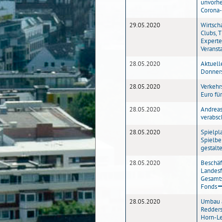
unvorhe
Corona
29.05.2020
Wirtscha
Clubs, T
Experte
Veranst
28.05.2020
Aktuell
Donners
28.05.2020
Verkehr
Euro fü
28.05.2020
Andreas
verabsc
28.05.2020
Spielpla
Spielbe
gestalte
28.05.2020
Beschäf
Landesf
Gesamt
Fonds
28.05.2020
Umbau a
Redders
Horn-L