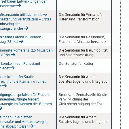
rsehbaren Entwicklungen der
-Pandemie
ftssenatorin trifft sich mit Live
Die Senatorin für Wirtschaft,
heater und Veranstaltern – Erstes
Häfen und Transformation
nhearing der
altungsbranche
er Stand Corona in Bremen -
Die Senatorin für Gesundheit,
tag, 28. Mai
Frauen und Verbraucherschutz
sministerkonferenz: 2,5 Milliarden
Die Senatorin für Bau, Mobilität
r ÖPNV
und Stadtentwicklung
 Lemke in den Ruhestand
Der Senator für Kultur
hiedet
tz Mitteldorfer Straße:
Die Senatorin für Arbeit,
reich für die Kleinen wird neu
Soziales, Jugend und Integration
t
tigungsperspektiven für Frauen:
Bremische Zentralstelle für die
rauenbeauftragte fordert
Verwirklichung der
strategie im Rahmen des Bremen-
Gleichberechtigung der Frau
uf den Spielplätzen
Die Senatorin für Arbeit,
enstraße und Vorkampsweg in
Soziales, Jugend und Integration
ehe abgeschlossen