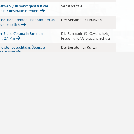
stwerk „Cui bono“ geht auf die
Senatskanzlei
n die Kunsthalle Bremen
 bei den Bremer Finanzämtern ab
Der Senator für Finanzen
Juni möglich
er Stand Corona in Bremen -
Die Senatorin für Gesundheit,
h, 27. Mai
Frauen und Verbraucherschutz
eister besucht das Übersee-
Der Senator für Kultur
m Bremen
in Schilling gratuliert bremenports
Die Senatorin für Umwelt, Klima
rdWest Award
und Wissenschaft
er Stand Corona in Bremen –
Die Senatorin für Gesundheit,
, 26. Mai
Frauen und Verbraucherschutz
llionen Euro für Sanierung
Der Senator für Finanzen
icher Gebäude - Senat beschließt
esanierungsprogramm 2020
en Weserhöfen - Spuren aus der
Der Senator für Kultur
t der Besiedlung an der Kleinen
tät in Zeiten der Krise - 100.000
Senatskanzlei
10
20
50
100
Einträge pro Seite
Mund-Masken der vietnamesischen