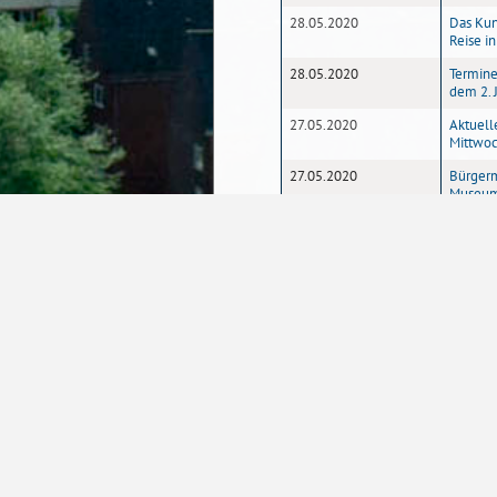
28.05.2020
Das Kun
Reise i
28.05.2020
Termine
dem 2. 
27.05.2020
Aktuell
Mittwoc
27.05.2020
Bürgerm
Museu
27.05.2020
Senator
zum No
26.05.2020
Aktuell
Dienstag
26.05.2020
26,7 Mi
öffentl
Gebäud
26.05.2020
Unter d
Frühzei
Weser
26.05.2020
Solidari
1
2
Seite
Nasen-