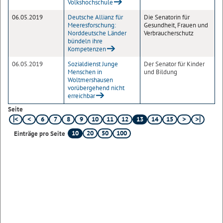
Volkshochschule
06.05.2019
Deutsche Allianz für
Die Senatorin für
Meeresforschung:
Gesundheit, Frauen und
Norddeutsche Länder
Verbraucherschutz
bündeln ihre
Kompetenzen
06.05.2019
Sozialdienst Junge
Der Senator für Kinder
Menschen in
und Bildung
Woltmershausen
vorübergehend nicht
erreichbar
Seite
6
7
8
9
10
11
12
13
14
15
10
20
50
100
Einträge pro Seite