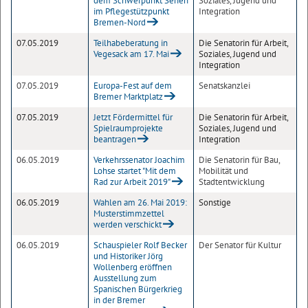
dem Schwerpunkt Sehen
Soziales, Jugend und
im Pflegestützpunkt
Integration
Bremen-Nord
07.05.2019
Teilhabeberatung in
Die Senatorin für Arbeit,
Vegesack am 17. Mai
Soziales, Jugend und
Integration
07.05.2019
Europa-Fest auf dem
Senatskanzlei
Bremer Marktplatz
07.05.2019
Jetzt Fördermittel für
Die Senatorin für Arbeit,
Spielraumprojekte
Soziales, Jugend und
beantragen
Integration
06.05.2019
Verkehrssenator Joachim
Die Senatorin für Bau,
Lohse startet "Mit dem
Mobilität und
Rad zur Arbeit 2019"
Stadtentwicklung
06.05.2019
Wahlen am 26. Mai 2019:
Sonstige
Musterstimmzettel
werden verschickt
06.05.2019
Schauspieler Rolf Becker
Der Senator für Kultur
und Historiker Jörg
Wollenberg eröffnen
Ausstellung zum
Spanischen Bürgerkrieg
in der Bremer