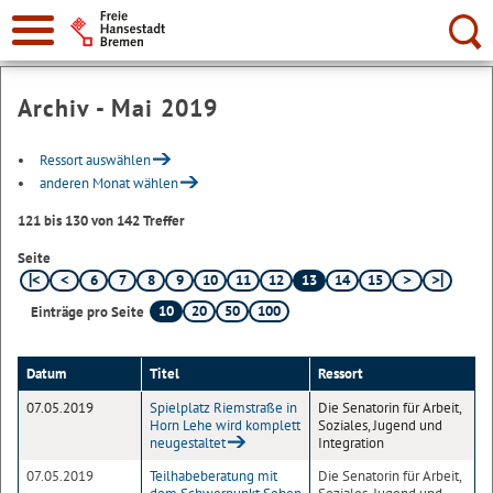
Suche:
Archiv - Mai 2019
Ressort auswählen
anderen Monat wählen
121 bis 130 von 142 Treffer
Seite
6
7
8
9
10
11
12
13
14
15
10
20
50
100
Einträge pro Seite
Datum
Titel
Ressort
07.05.2019
Spielplatz Riemstraße in
Die Senatorin für Arbeit,
Horn Lehe wird komplett
Soziales, Jugend und
neugestaltet
Integration
07.05.2019
Teilhabeberatung mit
Die Senatorin für Arbeit,